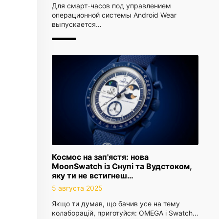
Для смарт-часов под управлением
операционной системы Android Wear
выпускается…
Космос на зап'ястя: нова
MoonSwatch із Снупі та Вудстоком,
яку ти не встигнеш…
5 августа 2025
Якщо ти думав, що бачив усе на тему
колаборацій, приготуйся: OMEGA і Swatch…