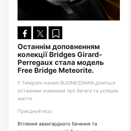
Останнім доповненням
колекції Bridges Girard-
Perregaux стала модель
Free Bridge Meteorite.
У
Telegram-каналі
BUSINESSMAN ділиться
останніми новинами про багате та успішне
життя.
Приєднуйтесь!
Втілення авангардного бачення та