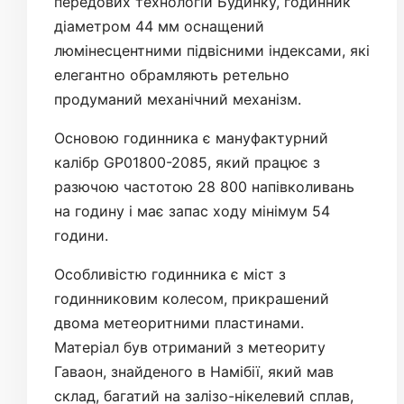
передових технологій Будинку, годинник
діаметром 44 мм оснащений
люмінесцентними підвісними індексами, які
елегантно обрамляють ретельно
продуманий механічний механізм.
Основою годинника є мануфактурний
калібр GP01800-2085, який працює з
разючою частотою 28 800 напівколивань
на годину і має запас ходу мінімум 54
години.
Особливістю годинника є міст з
годинниковим колесом, прикрашений
двома метеоритними пластинами.
Матеріал був отриманий з метеориту
Гаваон, знайденого в Намібії, який мав
склад, багатий на залізо-нікелевий сплав,