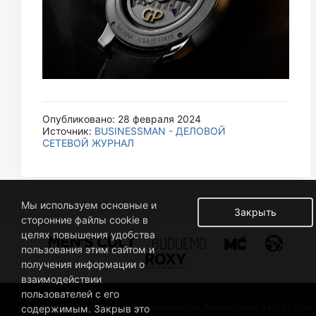
Опубликовано: 28 февраля 2024
Источник:
BUSINESSMAN - ДЕЛОВОЙ
СЕТЕВОЙ ЖУРНАЛ
Мы используем основные и
Закрыть
сторонние файлы cookie в
целях повышения удобства
пользования этим сайтом и
получения информации о
взаимодействии
пользователей с его
© 2019 BUSINESSMAN. ВСЕ ПРАВА ЗАЩИЩЕНЫ. РАЗРАБОТАНО В MC DESIGN.
содержимым. Закрыв это