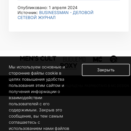
Опубликовано: 1 апреля 2024
Источник:
BUSINESSMAN - ДЕЛОВОЙ
СЕТЕВОЙ ЖУРНАЛ
Мы используем основные и
Закрыть
сторонние файлы cookie в
целях повышения удобства
пользования этим сайтом и
© 2019 BUSINESSMAN. ВСЕ ПРАВА ЗАЩИЩЕНЫ. РАЗРАБОТАНО В MC DESIGN.
получения информации о
взаимодействии
пользователей с его
содержимым. Закрыв это
сообщение, вы тем самым
соглашаетесь с
использованием нами файлов