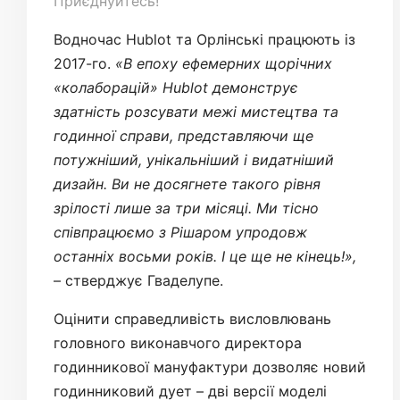
Приєднуйтесь!
Водночас Hublot та Орлінські працюють із
2017-го.
«В епоху ефемерних щорічних
«колаборацій» Hublot демонструє
здатність розсувати межі мистецтва та
годинної справи, представляючи ще
потужніший, унікальніший і видатніший
дизайн. Ви не досягнете такого рівня
зрілості лише за три місяці. Ми тісно
співпрацюємо з Рішаром упродовж
останніх восьми років. І це ще не кінець!»,
– стверджує Гваделупе.
Оцінити справедливість висловлювань
головного виконавчого директора
годинникової мануфактури дозволяє новий
годинниковий дует – дві версії моделі