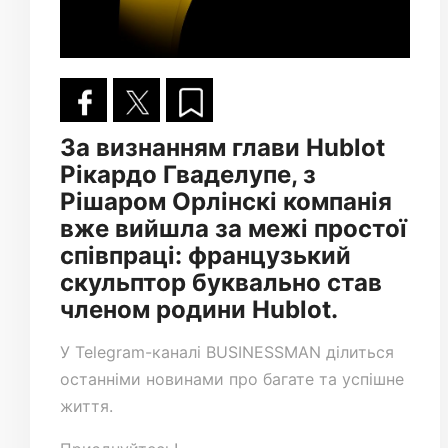
За визнанням глави Hublot
Рікардо Гваделупе, з
Рішаром Орлінскі компанія
вже вийшла за межі простої
співпраці: французький
скульптор буквально став
членом родини Hublot.
У
Telegram-каналі
BUSINESSMAN ділиться
останніми новинами про багате та успішне
життя.