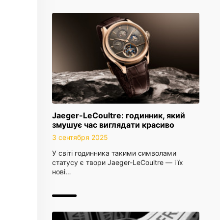
Jaeger-LeCoultre: годинник, який
змушує час виглядати красиво
3 сентября 2025
У світі годинника такими символами
статусу є твори Jaeger-LeCoultre — і їх
нові…