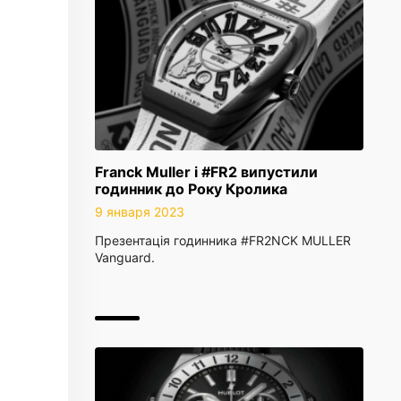
Franck Muller і #FR2 випустили
годинник до Року Кролика
9 января 2023
Презентація годинника #FR2NCK MULLER
Vanguard.