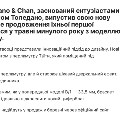
ano & Chan, заснований ентузіастами
ом Толедано, випустив свою нову
не продовження їхньої першої
вся у травні минулого року з моделлю
у.
ворці представили інноваційний підхід до дизайну. Нові
том з перламутру Таїти, який поміщений під
 перламутру, але й створює цікавий дзеркальний ефект,
одинника.
мим, як у попередньої моделі B/1 — 33,5 мм, браслет і
 ідеально підкреслити новий циферблат.
 надійдуть у продаж у березні через офіційний сайт