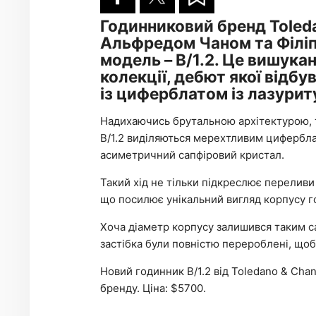
Годинниковий бренд Toled
Альфредом Чаном та Філіп
модель – B/1.2. Це вишука
колекції, дебют якої відбу
із циферблатом із лазурит
Надихаючись брутальною архітектурою, т
B/1.2 виділяються мерехтливим цифербла
асиметричний сапфіровий кристал.
Такий хід не тільки підкреслює переливи
що посилює унікальний вигляд корпусу г
Хоча діаметр корпусу залишився таким са
застібка були повністю перероблені, щоб
Новий годинник B/1.2 від Toledano & Chan
бренду. Ціна: $5700.