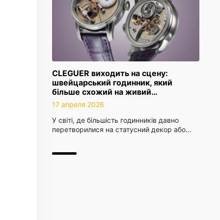
CLEGUER виходить на сцену:
швейцарський годинник, який
більше схожий на живий…
17 апреля 2026
У світі, де більшість годинників давно
перетворилися на статусний декор або…