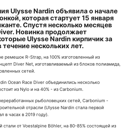
ния Ulysse Nardin объявила о начале
онкой, которая стартует 15 января
иканте. Спустя несколько месяцев
Diver. Новинка продолжает
оторые Ulysse Nardin кирпичик за
 течение нескольких лет.
е ремешок R-Strap, на 100% изготовленный из
цепт Diver Net, изготавливаемый из блоков полиамида,
ловленных сетей.
din Ocean Race Diver объединились несколько
стоит из Nylo и на 40% - из Carbonium.
 переработанных рыболовецких сетей, Carbonium -
роительной отрасли (Ulysse Nardin стала первой
 в часах в 2019 году).
стали от Voestalpine Böhler, на 80-85% состоящей из