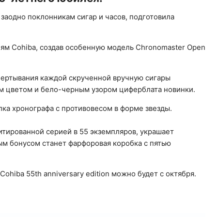
заодно поклонникам сигар и часов, подготовила
иям Cohiba, создав особенную модель Chronomaster Open
бертывания каждой скрученной вручную сигары
м цветом и бело-черным узором циферблата новинки.
лка хронографа с противовесом в форме звезды.
тированной серией в 55 экземпляров, украшает
ым бонусом станет фарфоровая коробка с пятью
hiba 55th anniversary edition можно будет с октября.