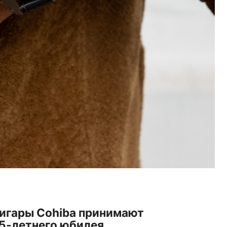
сигары Cohiba принимают
5-летнего юбилея.