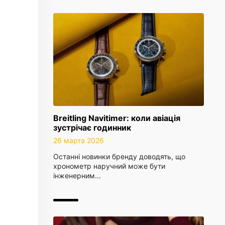
Breitling Navitimer: коли авіація
зустрічає годинник
26 марта 2026
Останні новинки бренду доводять, що
хронометр наручний може бути
інженерним…