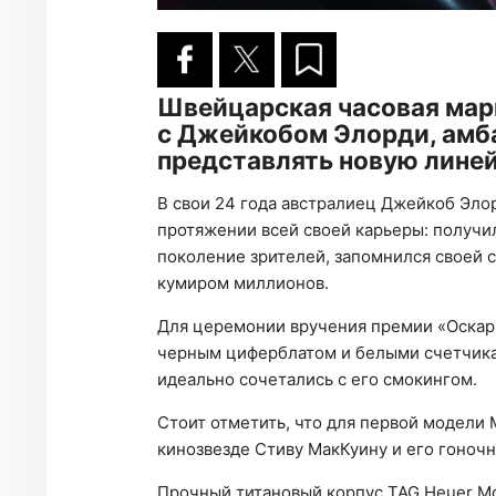
Швейцарская часовая мар
с Джейкобом Элорди, амб
представлять новую линей
В свои 24 года австралиец Джейкоб Элор
протяжении всей своей карьеры: получи
поколение зрителей, запомнился своей 
кумиром миллионов.
Для церемонии вручения премии «Оскар
черным циферблатом и белыми счетчика
идеально сочетались с его смокингом.
Стоит отметить, что для первой модели
кинозвезде Стиву МакКуину и его гоночн
Прочный титановый корпус TAG Heuer M