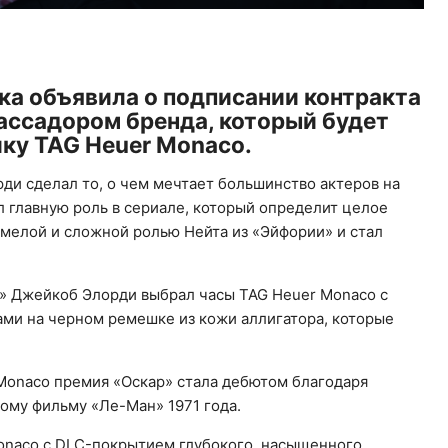
ка объявила о подписании контракта
ассадором бренда, который будет
ку TAG Heuer Monaco.
ди сделал то, о чем мечтает большинство актеров на
л главную роль в сериале, который определит целое
смелой и сложной ролью Нейта из «Эйфории» и стал
» Джейкоб Элорди выбрал часы TAG Heuer Monaco с
ми на черном ремешке из кожи аллигатора, которые
 Monaco премия «Оскар» стала дебютом благодаря
ому фильму «Ле-Ман» 1971 года.
onaco с DLC-покрытием глубокого, насыщенного