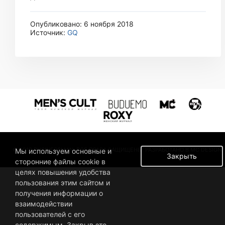
Опубликовано: 6 ноября 2018
Источник:
GQ
© 2019 BUSINESSMAN. ВСЕ ПРАВА ЗАЩИЩЕНЫ. РАЗРАБОТАНО В MC DESIGN.
Мы используем основные и
Закрыть
сторонние файлы cookie в
целях повышения удобства
пользования этим сайтом и
получения информации о
взаимодействии
пользователей с его
содержимым. Закрыв это