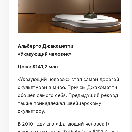
Альберто Джакометти
«Указующий человек»
Цена: $141,2 млн
«Указующий человек» стал самой дорогой
скульптурой в мире. Причем Джакометти
обошел самого себя. Предыдущий рекорд
также принадлежал швейцарскому
скульптору.
В 2010 году его «Шагающий человек I»
ушел с молотка на Sotheby’s за $103,4 млн.