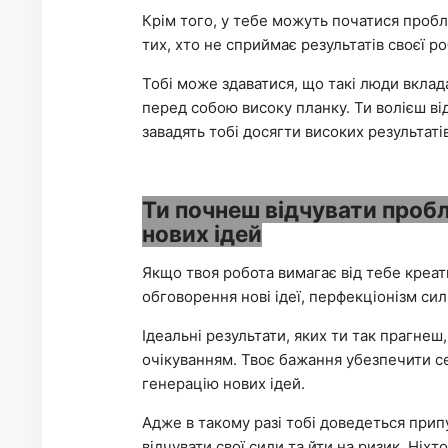
Крім того, у тебе можуть початися проб
тих, хто не сприймає результатів своєї р
Тобі може здаватися, що такі люди вклад
перед собою високу планку. Ти волієш ві
завадять тобі досягти високих результатів
Ти почнеш відчувати пробл
нових ідей
Якщо твоя робота вимагає від тебе креат
обговорення нові ідеї, перфекціонізм си
Ідеальні результати, яких ти так прагнеш
очікуванням. Твоє бажання убезпечити с
генерацію нових ідей.
Адже в такому разі тобі доведеться прип
відчувати свої сили та йти на ризик. Ніхто