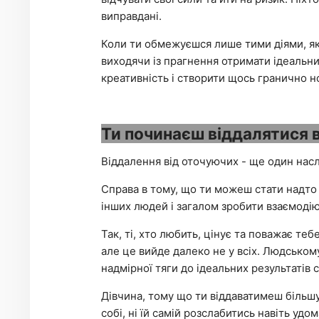
виправдані.
Коли ти обмежуєшся лише тими діями, які
виходячи із прагнення отримати ідеальни
креативність і створити щось гранично н
Ти починаєш віддалятися 
Віддалення від оточуючих - ще один насл
Справа в тому, що ти можеш стати надто
інших людей і загалом зробити взаємоді
Так, ті, хто любить, цінує та поважає те
але це вийде далеко не у всіх. Людському
надмірної тяги до ідеальних результатів 
Дівчина, тому що ти віддаватимеш більшу
собі, ні їй самій розслабитись навіть удом