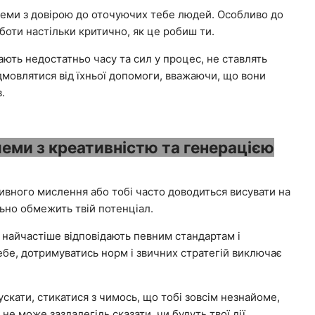
леми з довірою до оточуючих тебе людей. Особливо до
оботи настільки критично, як це робиш ти.
ають недостатньо часу та сил у процес, не ставлять
дмовлятися від їхньої допомоги, вважаючи, що вони
.
еми з креативністю та генерацією
ивного мислення або тобі часто доводиться висувати на
льно обмежить твій потенціал.
, найчастіше відповідають певним стандартам і
ебе, дотримуватись норм і звичних стратегій виключає
ускати, стикатися з чимось, що тобі зовсім незнайоме,
 не може заздалегідь сказати, чи будуть твої дії