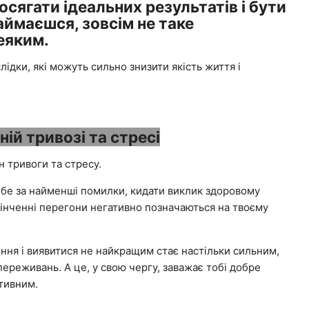
осягати ідеальних результатів і бути
аймаєшся, зовсім не таке
еяким.
лідки, які можуть сильно знизити якість життя і
ій тривозі та стресі
н тривоги та стресу.
ебе за найменші помилки, кидати виклик здоровому
ескінченні перегони негативно позначаються на твоєму
ння і виявитися не найкращим стає настільки сильним,
ереживань. А це, у свою чергу, заважає тобі добре
тивним.