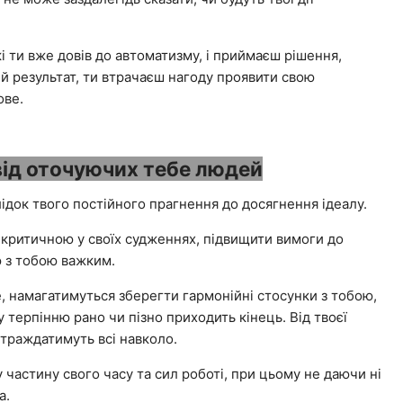
 ти вже довів до автоматизму, і приймаєш рішення,
й результат, ти втрачаєш нагоду проявити свою
ове.
від оточуючих тебе людей
ідок твого постійного прагнення до досягнення ідеалу.
 критичною у своїх судженнях, підвищити вимоги до
ю з тобою важким.
бе, намагатимуться зберегти гармонійні стосунки з тобою,
 терпінню рано чи пізно приходить кінець. Від твоєї
страждатимуть всі навколо.
 частину свого часу та сил роботі, при цьому не даючи ні
а.