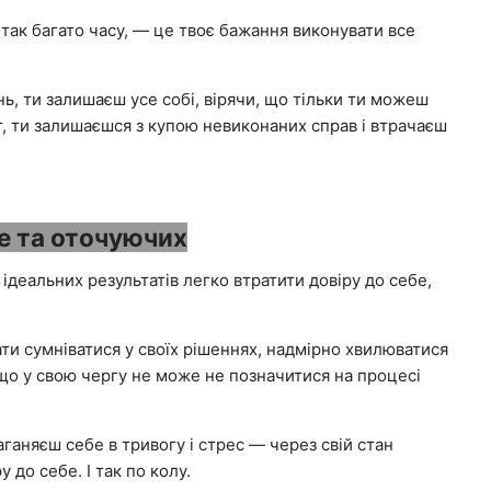
так багато часу, — це твоє бажання виконувати все
нь, ти залишаєш усе собі, вірячи, що тільки ти можеш
ат, ти залишаєшся з купою невиконаних справ і втрачаєш
е та оточуючих
 ідеальних результатів легко втратити довіру до себе,
 сумніватися у своїх рішеннях, надмірно хвилюватися
, що у свою чергу не може не позначитися на процесі
аняєш себе в тривогу і стрес — через свій стан
до себе. І так по колу.