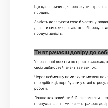
Ще одна причина, через яку ти втрачаєш 
поодинці.
Замість делегувати хоча б частину завда
досягти високих результатів. Як результ
продуктивність.
Ти втрачаєш довіру до себ
У прагненні досягти не просто високих, а
своїх здібностей, знань та навичок.
Через найменшу помилку ти можеш почати
про дрібниці, перебувати у стані стресу
роботи.
Ланцюжок такий: ти боїшся помилки — заг
припускаєшся помилки — втрачаєш довіру 