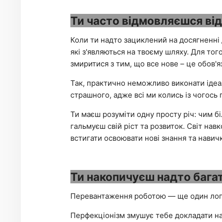
Ти часто відмовляєшся в
Коли ти надто зациклений на досягненні 
які з'являються на твоєму шляху. Для тог
змиритися з тим, що все нове – це обов'я
Так, практично неможливо виконати ідеа
страшного, адже всі ми колись із чогось
Ти маєш розуміти одну просту річ: чим 
гальмуєш свій ріст та розвиток. Світ нав
встигати освоювати нові знання та навич
Ти накопичуєш надто бага
Перевантаження роботою — ще один логі
Перфекціонізм змушує тебе докладати на