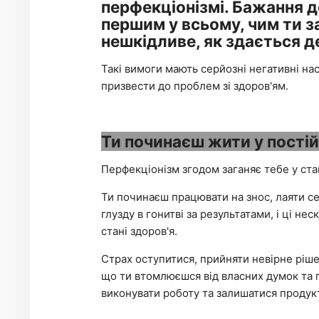
перфекціонізмі. Бажання д
першим у всьому, чим ти з
нешкідливе, як здається д
Такі вимоги мають серйозні негативні нас
призвести до проблем зі здоров'ям.
Ти починаєш жити у постійн
Перфекціонізм згодом заганяє тебе у ста
Ти починаєш працювати на знос, лаяти с
глузду в гонитві за результатами, і ці н
стані здоров'я.
Страх оступитися, прийняти невірне ріше
що ти втомлюєшся від власних думок та п
виконувати роботу та залишатися продук