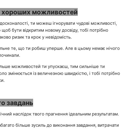
ід хороших можливостей
досконалості, ти можеш ігнорувати чудові можливості,
о щоб бути відкритим новому досвіду, тобі потрібно
зково ризик та крок у невідомість.
льне те, що ти робиш уперше. Але в цьому немає нічого
 починали.
більше можливостей ти упускаєш, тим сильніше ти
коло змінюється із величезною швидкістю, і тобі потрібно
ки.
то завдань
чний наслідок твого прагнення ідеальним результатам.
багато більше зусиль до виконання завдання, витрачати