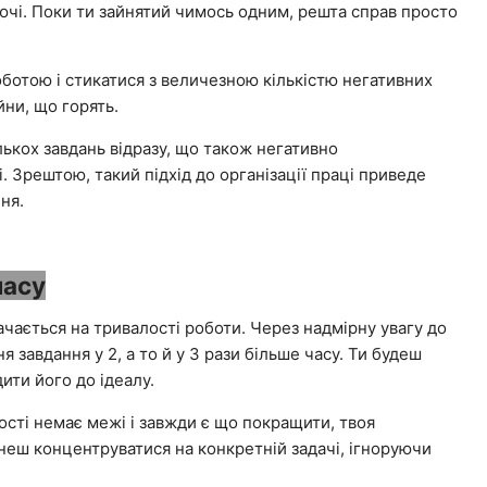
уючі. Поки ти зайнятий чимось одним, решта справ просто
отою і стикатися з величезною кількістю негативних
йни, що горять.
ькох завдань відразу, що також негативно
. Зрештою, такий підхід до організації праці приведе
ня.
часу
ачається на тривалості роботи. Через надмірну увагу до
завдання у 2, а то й у 3 рази більше часу. Ти будеш
ити його до ідеалу.
сті немає межі і завжди є що покращити, твоя
неш концентруватися на конкретній задачі, ігноруючи