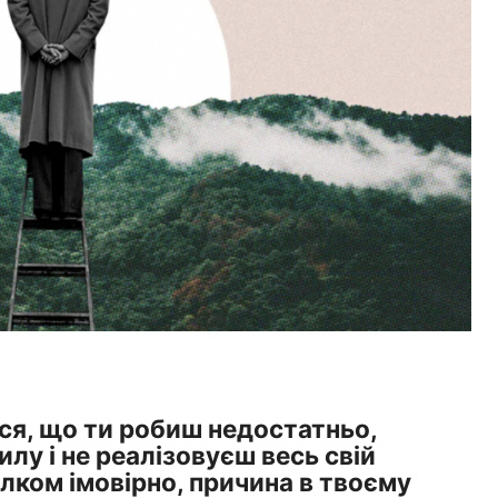
ся, що ти робиш недостатньо,
лу і не реалізовуєш весь свій
ілком імовірно, причина в твоєму