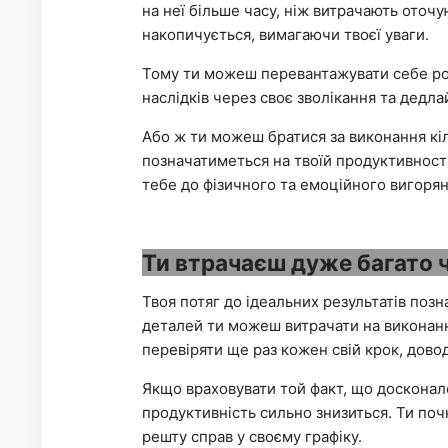
на неї більше часу, ніж витрачають оточ
накопичується, вимагаючи твоєї уваги.
Тому ти можеш перевантажувати себе роб
наслідків через своє зволікання та дедла
Або ж ти можеш братися за виконання кіл
позначатиметься на твоїй продуктивності
тебе до фізичного та емоційного вигорян
Ти втрачаєш дуже багато 
Твоя потяг до ідеальних результатів позн
деталей ти можеш витрачати на виконання 
перевіряти ще раз кожен свій крок, довод
Якщо враховувати той факт, що досконало
продуктивність сильно знизиться. Ти поч
решту справ у своєму графіку.