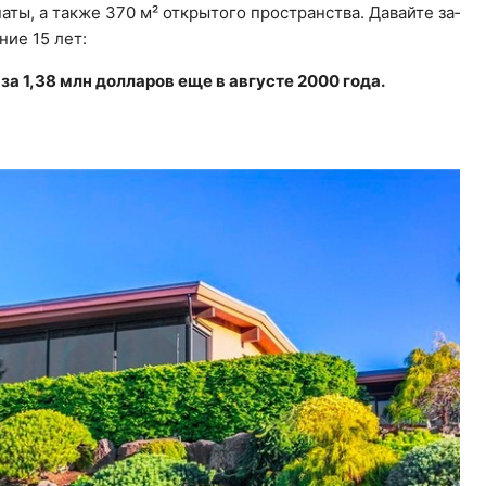
­ты, а также 370 м² от­кры­то­го про­стран­ства. Да­вай­те за­
­ние 15 лет:
за 1,38 млн долларов еще в августе 2000 года.