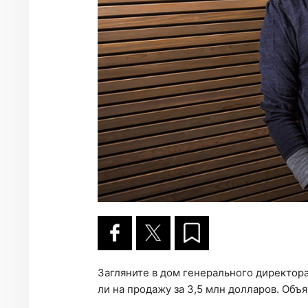
За­гля­ни­те в дом ге­не­раль­но­го ди­рек­то
ли на про­да­жу за 3,5 млн дол­ла­ров. Объ­я