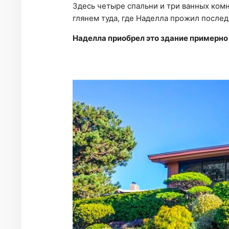
Здесь че­ты­ре спаль­ни и три ван­ных ком­на
гля­нем туда, где На­дел­ла про­жил по­след
Наделла приобрел это здание примерно 