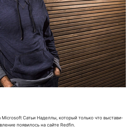
­ра Microsoft Сатьи На­дел­лы, ко­то­рый толь­ко что вы­ста­ви­
в­ле­ние по­яви­лось на сайте Redfin.