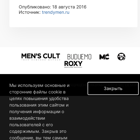
Опубликовано: 18 августа 2016
Источник:
trendymen.ru
Мы используем основные и
© 2019 BUSINESSMAN. ВСЕ ПРАВА ЗАЩИЩЕНЫ. РАЗРАБОТАНО В MC DESIGN.
Закрыть
сторонние файлы cookie в
целях повышения удобства
пользования этим сайтом и
получения информации о
взаимодействии
пользователей с его
содержимым. Закрыв это
сообщение, вы тем самым