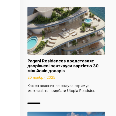
Pagani Residences представляє
дворівневі пентхауси вартістю 30
мільйонів доларів
20 ноября 2025
Кожен власник пентхауса отримує
можливість придбати Utopia Roadster.