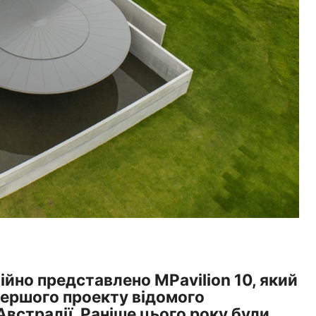
йно представлено MPavilion 10, який
ершого проекту відомого
Австралії. Раніше цього року були