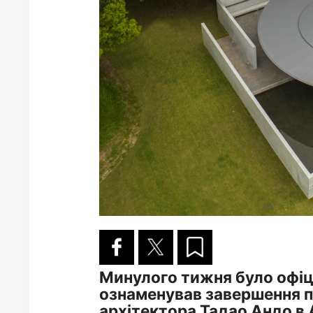
Минулого тижня було офіці
ознаменував завершення п
архітектора Тадао Андо в 