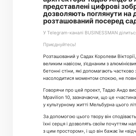
представлені цифрові зоб
дозволяють поглянути на д
розташований посеред сад
У
Telegram-каналі
BUSINESSMAN ділиться 
Приєднуйтесь!
Розташований у Садах Королеви Вікторії, 
великим навісом, з'єднаним з алюмінієви
бетонні стіни, які допомагають частково
насолодитися моментом спокою, не повні
Говорячи про цей проект, Тадао Андо ви
Mpavilion 10, зазначаючи, що це «частина
у культурному житті Мельбурна цього літ
За допомогою цього твору він сподіваєть
їхні серця і дозволять своїм почуттям нал
з цим простором», і що він бажає їм «відч