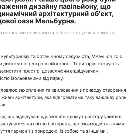
раження дизайну павільйону, що
инамічний архітектурний об'єкт,
ової оази Мельбурна.
останніми новинами про багате та успішне життя.
культурному та ботанічному саду міста, MPavilion 10 є
м диском на центральній колоні. Територію оточують
 захистити простір, дозволяючи відвідувачам
стю ізольованими від парку.
словлює захоплення та хвилювання з приводу створення
 живої архітектури, яка відіграватиме таку важливу роль
а».
ся, що відвідувачі «дозволять цьому простору увійти в
аштуватися на світло і вітерець, що взаємодіють з ними і
уття гармонії з природою, із собою та з іншими".