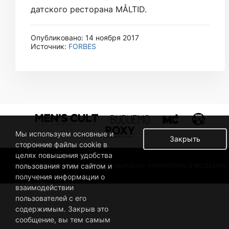
датского ресторана MÅLTID.
Опубликовано: 14 ноября 2017
Источник:
FORBES
Мы используем основные и
Закрыть
сторонние файлы cookie в
целях повышения удобства
пользования этим сайтом и
© 2019 BUSINESSMAN. ВСЕ ПРАВА ЗАЩИЩЕНЫ. РАЗРАБОТАНО В MC DESIGN.
получения информации о
взаимодействии
пользователей с его
содержимым. Закрыв это
сообщение, вы тем самым