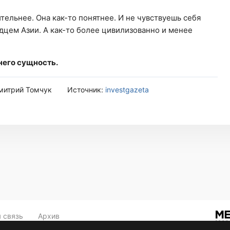
ельнее. Она как-то понятнее. И не чувствуешь себя
цем Азии. А как-то более цивилизованно и менее
 него сущность.
митрий Томчук
Источник:
investgazeta
 связь
Архив