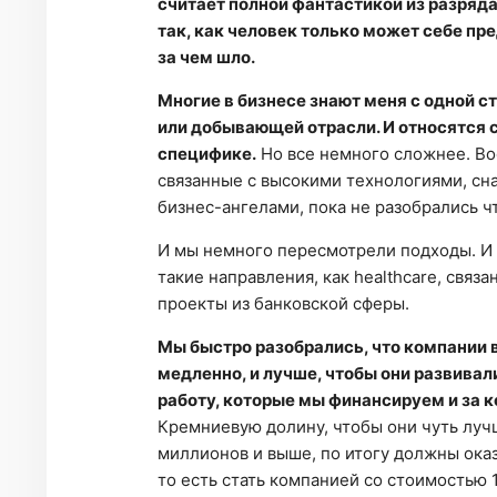
считает полной фантастикой из разряд
так, как человек только может себе пре
за чем шло.
Многие в бизнесе знают меня с одной 
или добывающей отрасли. И относятся 
специфике.
Но все немного сложнее. Во
связанные с высокими технологиями, сн
бизнес-ангелами, пока не разобрались чт
И мы немного пересмотрели подходы. И п
такие направления, как healthcare, связа
проекты из банковской сферы.
Мы быстро разобрались, что компании в 
медленно, и лучше, чтобы они развивали
работу, которые мы финансируем и за
Кремниевую долину, чтобы они чуть лучш
миллионов и выше, по итогу должны оказ
то есть стать компанией со стоимостью 