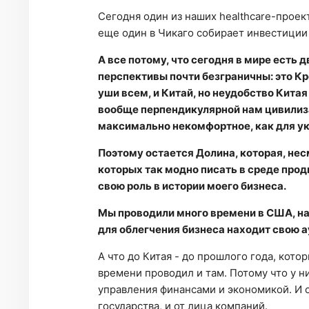
Сегодня один из наших healthcare-проек
еще один в Чикаго собирает инвестиции
А все потому, что сегодня в мире есть д
перспективы почти безграничны: это К
уши всем, и Китай, но неудобство Китая
вообще перпендикулярной нам цивилизац
максимально некомфортное, как для у
Поэтому остается Долина, которая, нес
которых так модно писать в среде про
свою роль в истории моего бизнеса.
Мы проводили много времени в США, нас
для облегчения бизнеса находит свою 
А что до Китая - до прошлого года, кото
времени проводил и там. Потому что у ни
управления финансами и экономикой. И 
государства, и от лица компаний.