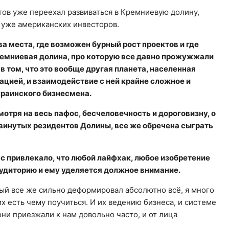
тов уже переехал развиваться в Кремниевую долину,
 уже американских инвесторов.
ва места, где возможен бурный рост проектов и где
ремниевая долина, про которую все давно прожужжали
 в том, что это вообще другая планета, населенная
ией, и взаимодействие с ней крайне сложное и
краинского бизнесмена.
мотря на весь пафос, бесчеловечность и дороговизну, о
двинутых резидентов Долины, все же обречена сыграть
 привлекало, что любой лайфхак, любое изобретение
аудиторию и ему уделяется должное внимание.
рый все же сильно деформировал абсолютно всё, я много
х есть чему поучиться. И их ведению бизнеса, и системе
они приезжали к нам довольно часто, и от лица