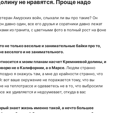
олину не нравятся. Проще надо
етеран Амурских войн, слыхали ли вы про такие? Он
он давно один, все его друзья и соратники давно лежат
ми из гранита, с цветными фото в полный рост на фоне
то не только веселые и занимательные байки про то,
 не веселого и не занимательного.
тносится к моим планам насчет Кремниевой долины, и
говорю не о Калифорнии, а о Марсе.
Людям странно
поздно я окажусь там, а мне до крайности странно, что
й: вот ваше окружение не поражается тому, что вы
не на теплотрассе и одеваетесь не в то, что выбросили
все же удивляется и недоумевает, откуда в вас
орый знает жизнь именно такой, а нечто большее