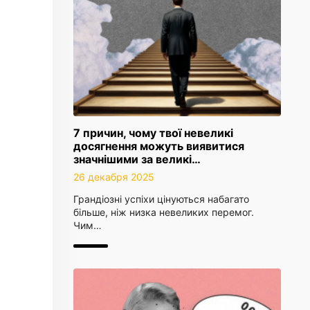
7 причин, чому твої невеликі
досягнення можуть виявитися
значнішими за великі…
26 декабря 2025
Грандіозні успіхи цінуються набагато
більше, ніж низка невеликих перемог.
Чим…