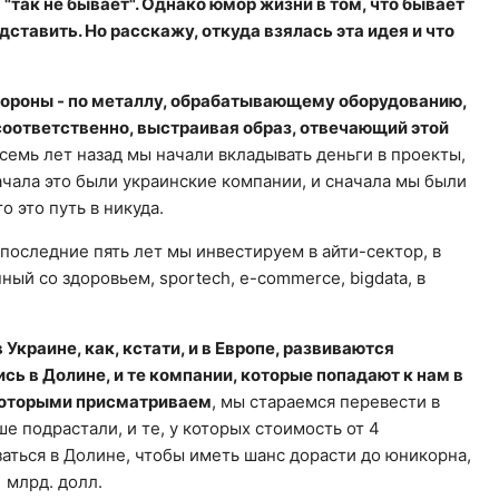
а "так не бывает". Однако юмор жизни в том, что бывает
дставить. Но расскажу, откуда взялась эта идея и что
стороны - по металлу, обрабатывающему оборудованию,
соответственно, выстраивая образ, отвечающий этой
семь лет назад мы начали вкладывать деньги в проекты,
ачала это были украинские компании, и сначала мы были
о это путь в никуда.
оследние пять лет мы инвестируем в айти-сектор, в
нный со здоровьем, sportech, e-commerce, bigdata, в
Украине, как, кстати, и в Европе, развиваются
сь в Долине, и те компании, которые попадают к нам в
 которыми присматриваем
, мы стараемся перевести в
е подрастали, и те, у которых стоимость от 4
аться в Долине, чтобы иметь шанс дорасти до юникорна,
1 млрд. долл.