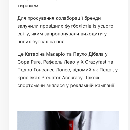
тиражем.
Для просування колаборації бренди
залучили провідних футболістів із усього
світу, яким запропонували виходити у
нових бутсах на полі.
Це Катаріна Макаріо та Пауло Дібала у
Copa Pure, Рафаель Леао у X Crazyfast та
Педро Гонсалес Лопес, відомий як Педрі, у
кросівках Predator Accuracy. Також
спортсмени знялися у рекламній кампанії.