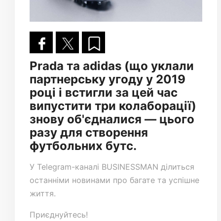
Prada та adidas (що уклали
партнерську угоду у 2019
році і встигли за цей час
випустити три колаборації)
знову об'єдналися — цього
разу для створення
футбольних бутс.
У
Telegram-каналі
BUSINESSMAN ділиться
останніми новинами про багате та успішне
життя.
Приєднуйтесь!