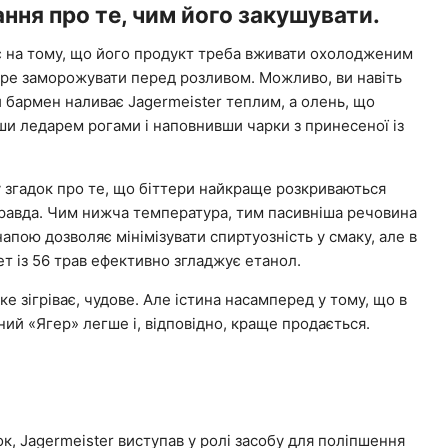
ання про те, чим його закушувати.
є на тому, що його продукт треба вживати охолодженим
обре заморожувати перед розливом. Можливо, ви навіть
 бармен наливає Jagermeister теплим, а олень, що
ши ледарем рогами і наповнивши чарки з принесеної із
у згадок про те, що біттери найкраще розкриваються
правда. Чим нижча температура, тим пасивніша речовина
апою дозволяє мінімізувати спиртуозність у смаку, але в
ет із 56 трав ефективно згладжує етанол.
ке зігріває, чудове. Але істина насамперед у тому, що в
ий «Ягер» легше і, відповідно, краще продається.
к, Jagermeister виступав у ролі засобу для поліпшення