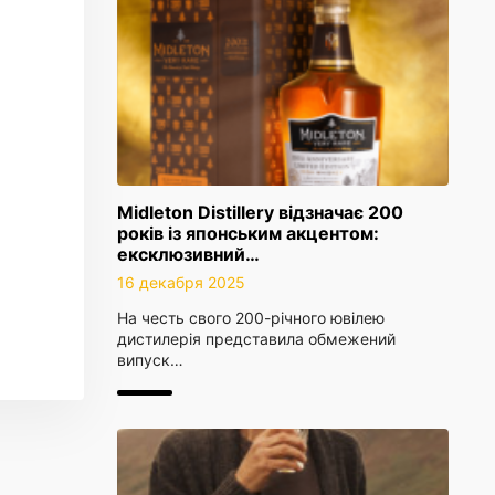
Midleton Distillery відзначає 200
років із японським акцентом:
ексклюзивний…
16 декабря 2025
На честь свого 200-річного ювілею
дистилерія представила обмежений
випуск…