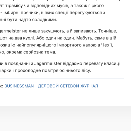
лт тірамісу чи відповідних мусів, а також гіркого
- імбирні пряники, в яких спеції перегукуються з
нні бути надто солодкими.
ermeister не лише закушують, а й запивають. Точніше,
от на два кухлі. Або один на один. Мабуть, саме в цій
 позицію найпопулярнішого імпортного напою в Чехії,
сно, окрема серйозна тема.
и в поєднанні з Jagermeister віддаємо перевагу класиці:
чарки і прохолодне повітря осіннього лісу.
к:
BUSINESSMAN - ДЕЛОВОЙ СЕТЕВОЙ ЖУРНАЛ