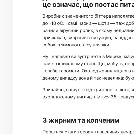
це означає, що постає пит
Виробник знаменитого біттера наполяга
до -18 оС. І самі чарки — шоти — теж д
бачили вірусний ролик, в якому недбалий
прискакав, виправляє ситуацію, напіддав
собою з зимового лісу пляшки.
Ну і напевно ви зустрінете в Мережі мас
саме в крижаному стані. Що, мабуть, не
і слабші аромати. Охолодження міцного н
даному випадку вона й так невелика: бук
Звичайно, відчуття від крижаного шота, я
охолодженому вигляді п'ється 35-градусн
З жирним та копченим
Перш ніж стати героєм галасливих вечіро