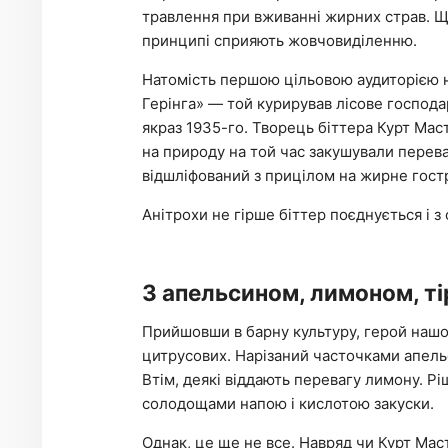
травлення при вживанні жирних страв. Що
принципі сприяють жовчовиділенню.
Натомість першою цільовою аудиторією н
Герінга» — той курирував лісове господа
якраз 1935-го. Творець біттера Курт Маст
на природу на той час закушували перев
відшліфований з прицілом на жирне гостре
Анітрохи не гірше біттер поєднується і з
З апельсином, лимоном, ті
Прийшовши в барну культуру, герой нашої
цитрусових. Нарізаний часточками апел
Втім, деякі віддають перевагу лимону. Рі
солодощами напою і кислотою закуски.
Однак, це ще не все. Навряд чи Курт Маст