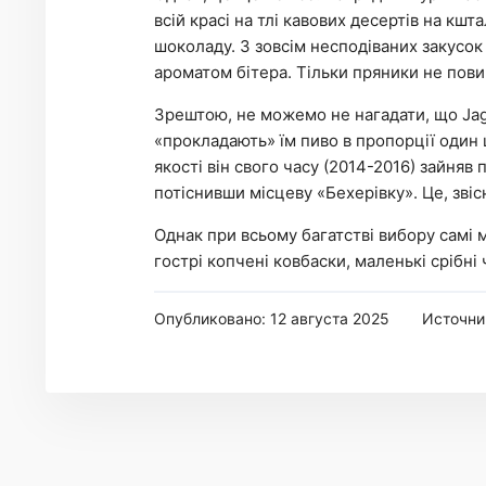
всій красі на тлі кавових десертів на кшта
шоколаду. З зовсім несподіваних закусок 
ароматом бітера. Тільки пряники не пови
Зрештою, не можемо не нагадати, що Jag
«прокладають» їм пиво в пропорції один ш
якості він свого часу (2014-2016) зайняв
потіснивши місцеву «Бехерівку». Це, зві
Однак при всьому багатстві вибору самі м
гострі копчені ковбаски, маленькі срібні 
Опубликовано: 12 августа 2025
Источни