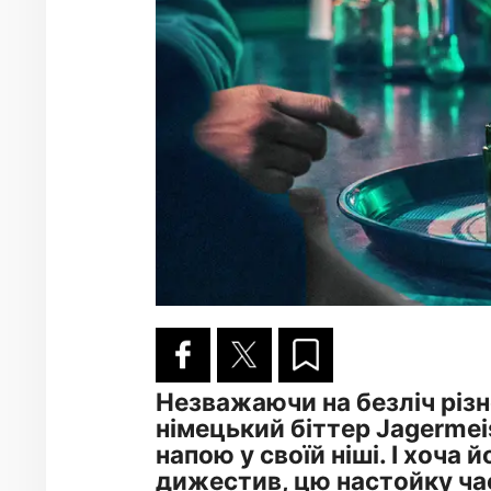
Незважаючи на безліч різн
німецький біттер Jagermei
напою у своїй ніші. І хоча
дижестив, цю настойку час