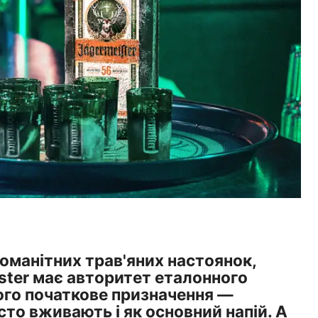
оманітних трав'яних настоянок,
ster має авторитет еталонного
 його початкове призначення —
то вживають і як основний напій. А