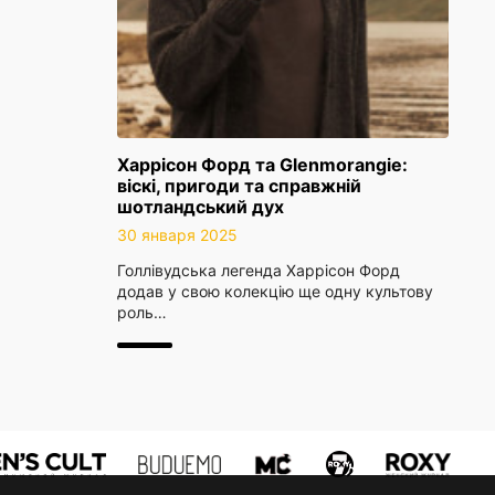
Харрісон Форд та Glenmorangie:
віскі, пригоди та справжній
шотландський дух
30 января 2025
Голлівудська легенда Харрісон Форд
додав у свою колекцію ще одну культову
роль…