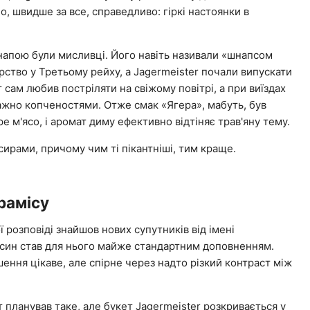
, швидше за все, справедливо: гіркі настоянки в
апою були мисливці. Його навіть називали «шнапсом
рство у Третьому рейху, а Jagermeister почали випускати
 сам любив постріляти на свіжому повітрі, а при виїздах
ажно копченостями. Отже смак «Ягера», мабуть, був
 м'ясо, і аромат диму ефективно відтіняє трав'яну тему.
 сирами, причому чим ті пікантніші, тим краще.
рамісу
 розповіді знайшов нових супутників від імені
ьсин став для нього майже стандартним доповненням.
шення цікаве, але спірне через надто різкий контраст між
 планував таке, але букет Jagermeister розкривається у