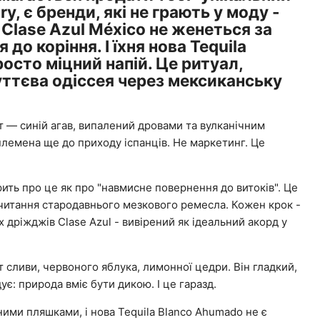
y, є бренди, які не грають у моду -
Clase Azul México не женеться за
до коріння. І їхня нова Tequila
осто міцний напій. Це ритуал,
уттєва одіссея через мексиканську
ут — синій агав, випалений дровами та вулканічним
 племена ще до приходу іспанців. Не маркетинг. Це
ить про це як про "навмисне повернення до витоків". Це
читання стародавнього мезкового ремесла. Кожен крок -
 дріжджів Clase Azul - вивірений як ідеальний акорд у
т сливи, червоного яблука, лимонної цедри. Він гладкий,
ує: природа вміє бути дикою. І це гаразд.
ними пляшками, і нова Tequila Blanco Ahumado не є