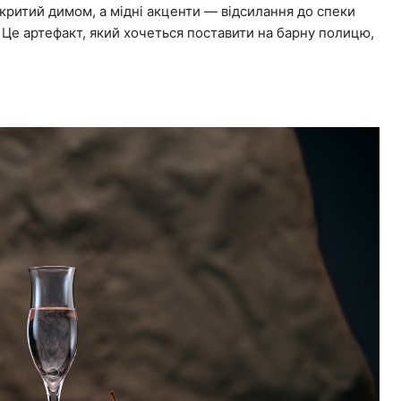
критий димом, а мідні акценти — відсилання до спеки
. Це артефакт, який хочеться поставити на барну полицю,