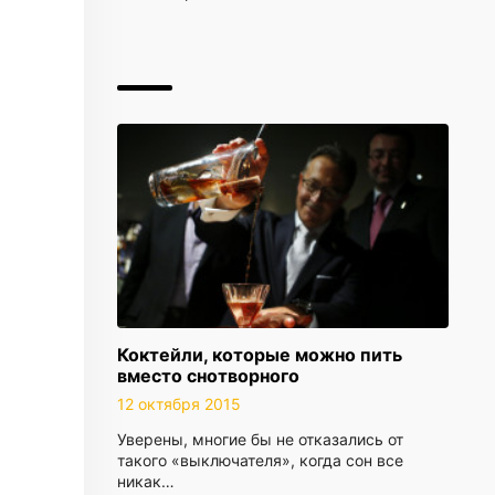
Коктейли, которые можно пить
вместо снотворного
12 октября 2015
Уверены, многие бы не отказались от
такого «выключателя», когда сон все
никак…