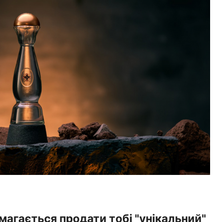
амагається продати тобі "унікальний"