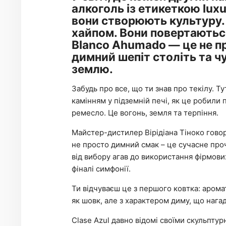
алкоголь із етикеткою luxur
вони створюють культуру. 
хайпом. Вони повертаються 
Blanco Ahumado — це не пр
димний шепіт століть та ч
землю.
Забудь про все, що ти знав про текілу. Т
камінням у підземній печі, як це робили
ремесло. Це вогонь, земля та терпіння.
Майстер-дистилер Вірідіана Тіноко говор
не просто димний смак – це сучасне про
від вибору агав до використання фірмових
фіналі симфонії.
Ти відчуваєш це з першого ковтка: арома
як шовк, але з характером диму, що нагад
Clase Azul давно відомі своїми скульптур