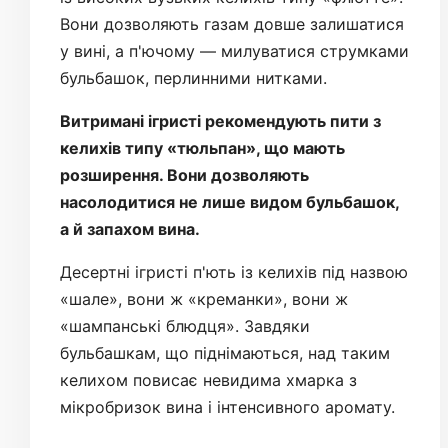
Вони дозволяють газам довше залишатися
у вині, а п'ючому — милуватися струмками
бульбашок, перлинними нитками.
Витримані ігристі рекомендують пити з
келихів типу «тюльпан», що мають
розширення. Вони дозволяють
насолодитися не лише видом бульбашок,
а й запахом вина.
Десертні ігристі п'ють із келихів під назвою
«шале», вони ж «креманки», вони ж
«шампанські блюдця». Завдяки
бульбашкам, що піднімаються, над таким
келихом повисає невидима хмарка з
мікробризок вина і інтенсивного аромату.