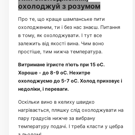
охолоджуй з розумом
Про те, що краще шампанське пити
охолодженим, ти і без нас знаєш. Питання
в тому, як охолоджувати. І тут все
залежить від якості вина. Чим воно
простіше, тим нижча температура.
Витримане ігристе п'ють при 15 оС.
Хороше - до 8-9 оС. Нехитре
охолоджуємо до 5-7 оС. Холод приховує і
недоліки, і переваги.
Оскільки вино в келиху швидко
нагрівається, пляшку слід охолоджувати на
пару градусів нижче за вибрану
температуру подачі. І треба класти у цебра
з льодом!