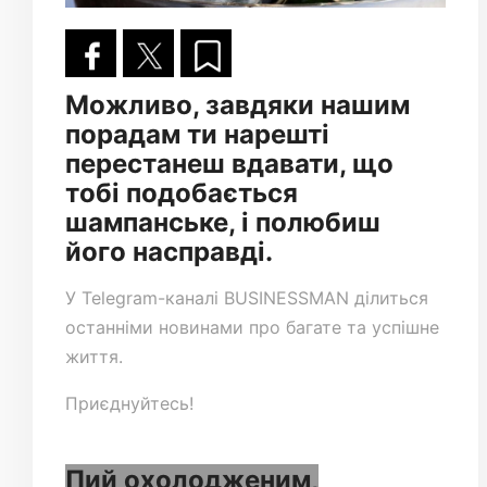
Можливо, завдяки нашим
порадам ти нарешті
перестанеш вдавати, що
тобі подобається
шампанське, і полюбиш
його насправді.
У
Telegram-каналі
BUSINESSMAN ділиться
останніми новинами про багате та успішне
життя.
Приєднуйтесь!
Пий охолодженим,