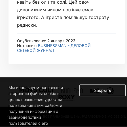
навіть без олії та солі. Цей овоч
дивовижним чином відтіняє смак
ігристого. А ігристе пом'якшує гостроту
редиски.
Опубликовано: 2 января 2023
Источник:
BUSINESSMAN - ДЕЛОВОЙ
СЕТЕВОЙ ЖУРНАЛ
Мы используем основные и
Закрыть
сторонние файлы cookie в
целях повышения удобства
пользования этим сайтом и
получения информации о
© 2019 BUSINESSMAN. ВСЕ ПРАВА ЗАЩИЩЕНЫ. РАЗРАБОТАНО В MC DESIGN.
взаимодействии
пользователей с его