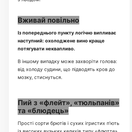
Вживай повільно
Із попереднього пункту логічно випливає
наступний: охолоджене вино краще
потягувати неквапливо.
В іншому випадку може захворіти голова:
від холоду судини, що підводять кров до
мозку, стиснуться.
Пий з «флейт», «тюльпанів»
та «блюдець»
Прості сорти брютів і сухих ігристих п'ють
із високих вузьких келихів типу «флютте».