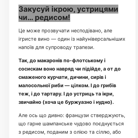
Закусуй ікрою, устрицями
чи… редисом!
Це може прозвучати несподівано, але
ігристе вино — один із найуніверсальніших
напоїв для супроводу трапези.
Так, до макаронів по-флотському і
сосискам воно навряд чи підійде, а от до
смаженого курчати, дичини, сирів і
малосольної риби — цілком. І до грибів
теж, і до тартару. І до устриць та ікри,
звичайно (хоча це буржуазно і нудно).
Але ось що дивно: французи стверджують,
що гарне шампанське чудово поєднується
з редисом, поданим з олією та сіллю, або