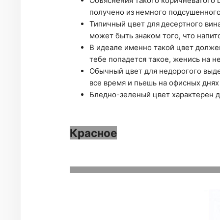
Объяснения такого коричневатого ц
получено из немного подсушенного 
Типичный цвет для десертного вин
может быть знаком того, что напит
В идеале именно такой цвет должен
тебе попадется такое, женись на н
Обычный цвет для недорогого выде
все время и пьешь на офисных днях
Бледно-зеленый цвет характерен дл
Красное