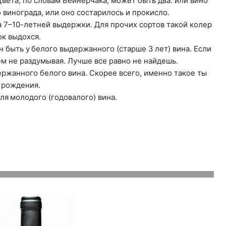
вета, по словам Вейнерчака, может быть два: или вино
винограда, или оно состарилось и прокисло.
а 7–10-летней выдержки. Для прочих сортов такой колер
ок выдохся.
 быть у белого выдержанного (старше 3 лет) вина. Если
ем не раздумывая. Лучше все равно не найдешь.
ржанного белого вина. Скорее всего, именно такое ты
 рождения.
я молодого (годовалого) вина.