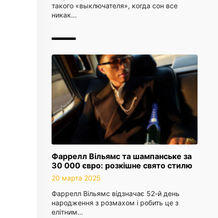
такого «выключателя», когда сон все
никак…
Фаррелл Вільямс та шампанське за
30 000 євро: розкішне свято стилю
20 марта 2025
Фаррелл Вільямс відзначає 52-й день
народження з розмахом і робить це з
елітним…