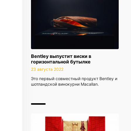
Bentley выпустит виски в
горизонтальной бутылке
23 августа 2022
Это первый совместный продукт Bentley и
шотландской винокурни Macallan.