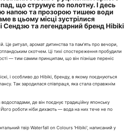
пад, що струмує по полотну. І десь
ю напою та прозорою тишею води
ме в цьому місці зустрілися
 Сендзю та легендарний бренд Hibiki
ій. Це ритуал, аромат дитинства та пам'ять про вечори,
отландським скотчем. Ці тихі спостереження пробудили
ості — тим самим принципам, що він пізніше переніс
скі, і особливо до Hibiki, бренду, в якому поєднуються
лансу. Так зародилася співпраця, яка стала справжнім
 водоспадами, де він поєднує традиційну японську
. Його роботи ніби дихають — вода на них тече не по
тальний твір Waterfall on Colours 'Hibiki', написаний у