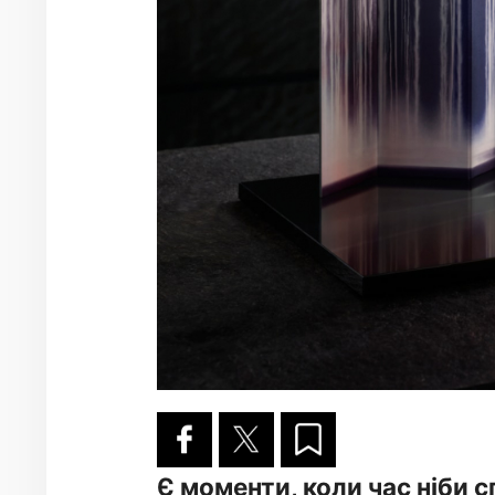
Є моменти, коли час ніби с