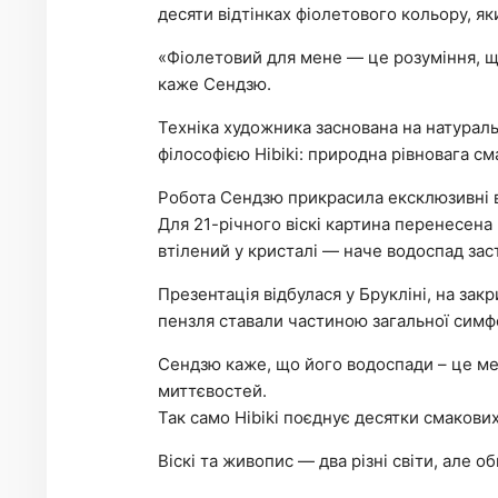
десяти відтінках фіолетового кольору, як
«Фіолетовий для мене — це розуміння, щ
каже Сендзю.
Техніка художника заснована на натураль
філософією Hibiki: природна рівновага 
Робота Сендзю прикрасила ексклюзивні ви
Для 21-річного віскі картина перенесена 
втілений у кристалі — наче водоспад заст
Презентація відбулася у Брукліні, на закр
пензля ставали частиною загальної симфон
Сендзю каже, що його водоспади – це ме
миттєвостей.
Так само Hibiki поєднує десятки смакови
Віскі та живопис — два різні світи, але 