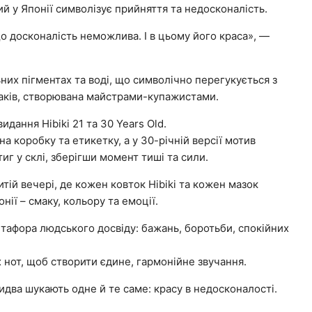
ий у Японії символізує прийняття та недосконалість.
о досконалість неможлива. І в цьому його краса», —
них пігментах та воді, що символічно перегукується з
смаків, створювана майстрами-купажистами.
дання Hibiki 21 та 30 Years Old.
на коробку та етикетку, а у 30-річній версії мотив
иг у склі, зберігши момент тиші та сили.
итій вечері, де кожен ковток Hibiki та кожен мазок
ії – смаку, кольору та емоції.
тафора людського досвіду: бажань, боротьби, спокійних
х нот, щоб створити єдине, гармонійне звучання.
обидва шукають одне й те саме: красу в недосконалості.