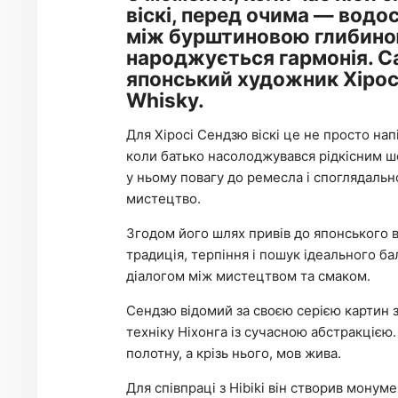
віскі, перед очима — водос
між бурштиновою глибино
народжується гармонія. Са
японський художник Хіросі
Whisky.
Для Хіросі Сендзю віскі це не просто нап
коли батько насолоджувався рідкісним ш
у ньому повагу до ремесла і споглядальн
мистецтво.
Згодом його шлях привів до японського ві
традиція, терпіння і пошук ідеального ба
діалогом між мистецтвом та смаком.
Сендзю відомий за своєю серією картин з
техніку Ніхонга із сучасною абстракцією
полотну, а крізь нього, мов жива.
Для співпраці з Hibiki він створив монумен