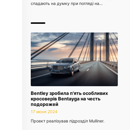
спадають на думку при погляді на…
Bentley зробила п'ять особливих
кросоверів Bentayga на честь
подорожей
17 июня 2024
Проект реалізував підрозділ Mulliner.