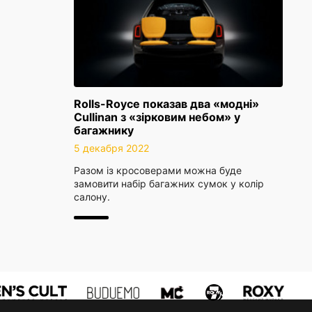
Rolls-Royce показав два «модні»
Cullinan з «зірковим небом» у
багажнику
5 декабря 2022
Разом із кросоверами можна буде
замовити набір багажних сумок у колір
салону.