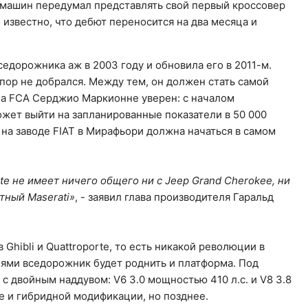
 машин передумал представлять свой первый кроссовер
 известно, что дебют переносится на два месяца и
седорожника аж в 2003 году и обновила его в 2011-м.
пор не добрался. Между тем, он должен стать самой
на FCA Серджио Маркионне уверен: с началом
ожет выйти на запланированные показатели в 50 000
на заводе FIAT в Мирафьори должна начаться в самом
te не имеет ничего общего ни с Jeep Grand Cherokee, ни
нтный Maserati»
, - заявил глава производителя Гаральд
Ghibli и Quattroporte, то есть никакой революции в
лями вседорожник будет роднить и платформа. Под
с двойным наддувом: V6 3.0 мощностью 410 л.с. и V8 3.8
е и гибридной модификации, но позднее.