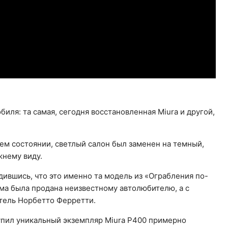
иля: та самая, сегодня восстановленная Miura и другой,
ем состоянии, светлый салон был заменен на темный,
жнему виду.
ившись, что это именно та модель из «Ограбления по-
ьма была продана неизвестному автолюбителю, а с
тель Норбетто Ферретти.
упил уникальный экземпляр Miura P400 примерно