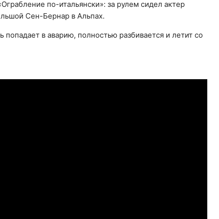
«Ограбление по-итальянски»: за рулем сидел актер
ольшой Сен-Бернар в Альпах.
ь попадает в аварию, полностью разбивается и летит со