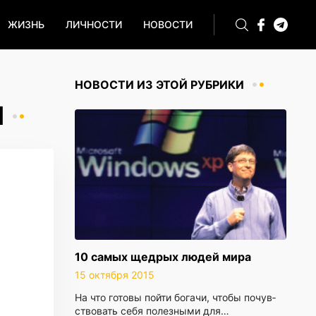
ЖИЗНЬ
ЛИЧНОСТИ
НОВОСТИ
НОВОСТИ ИЗ ЭТОЙ РУБРИКИ
I
10 самых щедрых людей мира
15 октября 2015
На что го­то­вы пойти бо­га­чи, чтобы по­чув­
ство­вать себя по­лез­ны­ми для…