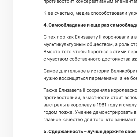
противостоит консервативным элементам
К ее счастью, медиа способствовали укр
4. Самообладание и еще раз самооблад
С тех пор как Елизавету II короновали в
мультикультурным обществом, а роль ст
Вместо того чтобы бороться с этими пер
с чувством собственного достоинства вз
Самое длительное в истории Великобрит
нужно восхищаться переменами, а не боя
Также Елизавета II сохраняла королевск
противостояний, в частности стоит вспо
выстрелы в королеву в 1981 году и сме
годом позже. Умение демонстрировать в
главное качество для того, кто занимае
5. Сдержанность – лучше держите свое