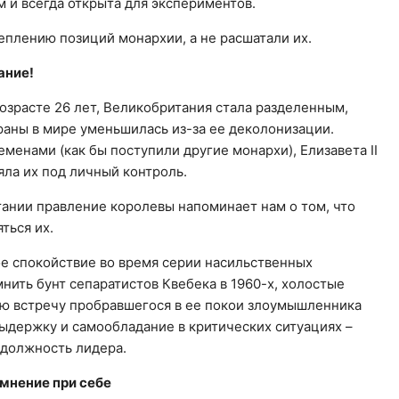
 и всегда открыта для экспериментов.
еплению позиций монархии, а не расшатали их.
ание!
 возрасте 26 лет, Великобритания стала разделенным,
раны в мире уменьшилась из-за ее деколонизации.
еменами (как бы поступили другие монархи), Елизавета II
яла их под личный контроль.
ании правление королевы напоминает нам о том, что
ться их.
ое спокойствие во время серии насильственных
мнить бунт сепаратистов Квебека в 1960-х, холостые
лую встречу пробравшегося в ее покои злоумышленника
ыдержку и самообладание в критических ситуациях –
т должность лидера.
 мнение при себе