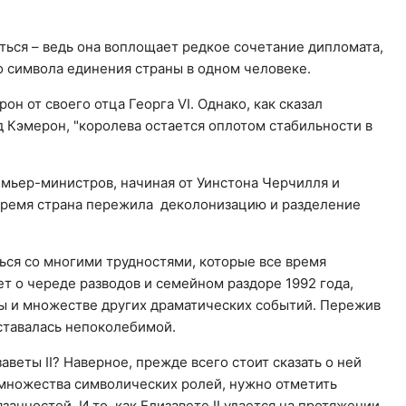
ться – ведь она воплощает редкое сочетание дипломата,
о символа единения страны в одном человеке.
рон от своего отца Георга VI. Однако, как сказал
Кэмерон, "королева остается оплотом стабильности в
емьер-министров, начиная от Уинстона Черчилля и
 время страна пережила деколонизацию и разделение
ться со многими трудностями, которые все время
ет о череде разводов и семейном раздоре 1992 года,
 и множестве других драматических событий. Пережив
оставалась непоколебимой.
веты II? Наверное, прежде всего стоит сказать о ней
множества символических ролей, нужно отметить
анностей. И то, как Елизавете II удается на протяжении