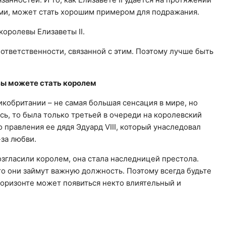
ами, может стать хорошим примером для подражания.
королевы Елизаветы II.
ответственности, связанной с этим. Поэтому лучше быть
 Вы можете стать королем
ликобритании – не самая большая сенсация в мире, но
сь, то была только третьей в очереди на королевский
 правления ее дядя Эдуард VIII, который унаследовал
-за любви.
возгласили королем, она стала наследницей престола.
о они займут важную должность. Поэтому всегда будьте
 горизонте может появиться некто влиятельный и