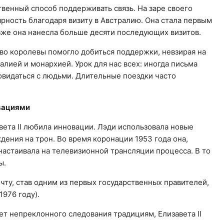
венный способ поддерживать связь. На заре своего
ярность благодаря визиту в Австралию. Она стала первым
же она нанесла больше десяти последующих визитов.
во королевы помогло добиться поддержки, невзирая на
лией и монархией. Урок для нас всех: иногда письма
овидаться с людьми. Длительные поездки часто
овациями
вета II любила инновации. Лэди использовала новые
ения на трон. Во время коронации 1953 года она,
настаивала на телевизионной трансляции процесса. В то
ы.
ту, став одним из первых государственных правителей,
976 году).
ет непреклонного следования традициям, Елизавета II