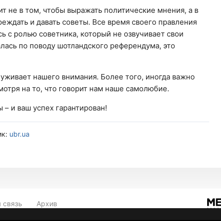
т не в том, чтобы выражать политические мнения, а в
реждать и давать советы. Все время своего правления
сь с ролью советника, который не озвучивает свои
алась по поводу шотландского референдума, это
луживает нашего внимания. Более того, иногда важно
отря на то, что говорит нам наше самолюбие.
ы – и ваш успех гарантирован!
ик:
ubr.ua
 связь
Архив