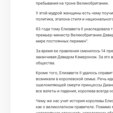
пребывания на троне Великобритании.
У этой мудрой женщины есть чему поучи
политика, эталона стиля и национальног
63 года тому Елизавета II унаследовала т
премьер-министр Великобритании Дэвид 
мире постоянных перемен".
За время ее правления сменилось 14 пр
заканчивая Дэвидом Кэмероном. За это
общества.
Кроме того, Елизавете II удалось справи
возникали в королевской семье. Речь ид
ошеломляющей смерти принцессы Дианы
все взлеты и падения, королева всегда 
Чему же нас учит история королевы Елиза
как о великолепном правителе. Помимо 
невероятную сложность королевских обяз