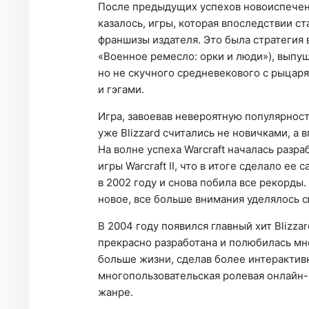
После предыдущих успехов новоиспеченн
казалось, игры, которая впоследствии ст
франшизы издателя. Это была стратегия в
«Военное ремесло: орки и люди»), выпущ
но не скучного средневекового с рыцаря
и гэгами.
Игра, завоевав невероятную популярност
уже Blizzard считались не новичками, 
На волне успеха Warcraft началась разра
игры Warcraft II, что в итоге сделало ее 
в 2002 году и снова побила все рекорды
новое, все больше внимания уделялось 
В 2004 году появился главный хит Blizzar
прекрасно разработана и полюбилась мн
больше жизни, сделав более интерактивн
многопользовательская ролевая онлайн-
жанре.