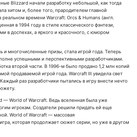
ые Blizzard начали разработку небольшой, как тогда
ала хитом и, более того, прародителем главной
 реальном времени Warcraft: Orcs & Humans (англ.
енная в 1994 году в стиле классического фэнтези,
ми в доспехах, а яркого и красочного, с юмором
ь и многочисленные призы, стала игрой года. Теперь
а вполне успешными и перспективными разработчиками.
ботка второй части. В 1996-м было продано 1,2 млн копий
самой продаваемой игрой года. Warcraft III увидела свет
. Каждый раз разработчики пытались в игру внести нечто
сюжету.
d — World of Warcraft. Ведь вселенная была уже
огим игрокам. Создатели решили придать ей еще
ой. World of Warcraft — массовая
игра, которая продолжает сюжет серии, но уже в другом