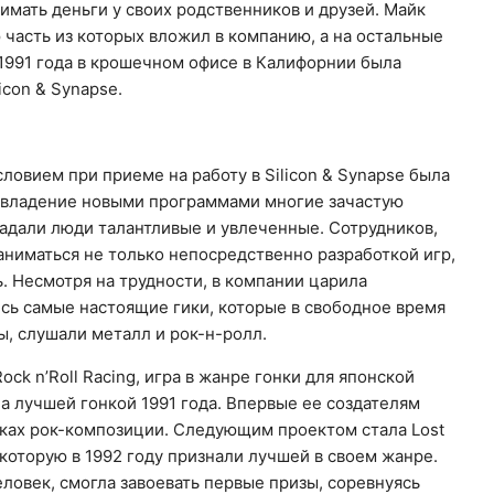
нимать деньги у своих родственников и друзей. Майк
ю часть из которых вложил в компанию, а на остальные
я 1991 года в крошечном офисе в Калифорнии была
icon & Synapse.
ловием при приеме на работу в Silicon & Synapse была
и владение новыми программами многие зачастую
падали люди талантливые и увлеченные. Сотрудников,
заниматься не только непосредственно разработкой игр,
ь. Несмотря на трудности, в компании царила
ись самые настоящие гики, которые в свободное время
ы, слушали металл и рок-н-ролл.
ock n’Roll Racing, игра в жанре гонки для японской
ла лучшей гонкой 1991 года. Впервые ее создателям
онках рок-композиции. Следующим проектом стала Lost
которую в 1992 году признали лучшей в своем жанре.
ловек, смогла завоевать первые призы, соревнуясь