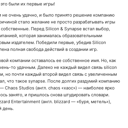
И это были их первые игры!
и не очень удачно, и было принято решение компанию
причиной стало желание не просто разрабатывать игры
и собственные. Перед Silicon & Synapse встал выбор,
компанией, которая занималась образовательными
вым издателем. Победили первые, убедив Silicon
лена полная свобода действий в создании игр.
овой компании оставалось ее собственное имя. Но, как
чень-то удачным. Далеко не каждый видел связь silicon
ми, но почти каждый второй видел связь с увеличенным
ал, что такое synapse. После долгих раздумий компанию
 Chaos Studios (англ. chaos «хаос») — наиболее ярко
ось занято, и пришлось снова штудировать словари.
ard Entertainment (англ. blizzard — «буря, метель»),
й день.