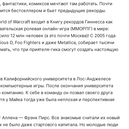
 фантастики, комиксов мечтают там работать. Почти
овится бестселлером и бьет предыдущие рекорды.
ld of Warcraft входит в Книгу рекордов Гиннесса как
вательская ролевая онлайн-игра (ММОРПГ) в мире:
ило 12 млн человек (а это почти Москва)! С 2005 года
ous D, Foo Fighters и даже Metallica, собирает тысячи
умать, что три приятеля-гика смогут создать настоящую
ков Калифорнийского университета в Лос-Анджелесе
ь компьютерные игры. После окончания университета
 компанию. К себе в команду он позвал своего друга
тя у Майка тогда уже была неплохая и перспективная
г Аллена — Фрэнк Пирс. Все знакомые считали их новый
х не было даже стартового капитала. Но молодые люди