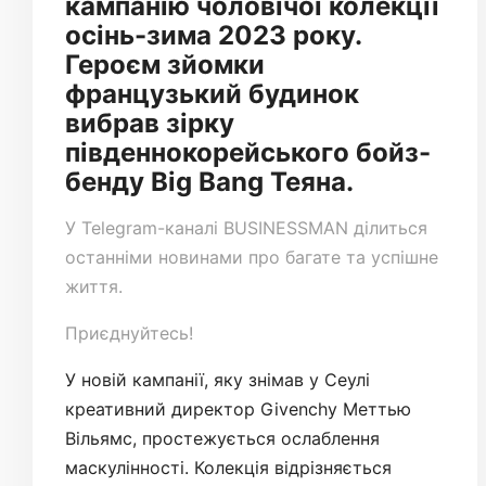
кампанію чоловічої колекції
осінь-зима 2023 року.
Героєм зйомки
французький будинок
вибрав зірку
південнокорейського бойз-
бенду Big Bang Теяна.
У
Telegram-каналі
BUSINESSMAN ділиться
останніми новинами про багате та успішне
життя.
Приєднуйтесь!
У новій кампанії, яку знімав у Сеулі
креативний директор Givenchy Меттью
Вільямс, простежується ослаблення
маскулінності. Колекція відрізняється