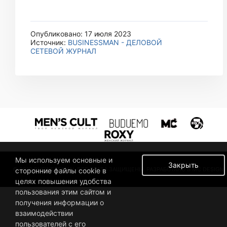
Опубликовано: 17 июля 2023
Источник:
BUSINESSMAN - ДЕЛОВОЙ
СЕТЕВОЙ ЖУРНАЛ
Мы используем основные и
Закрыть
© 2019 BUSINESSMAN. ВСЕ ПРАВА ЗАЩИЩЕНЫ. РАЗРАБОТАНО В MC DESIGN.
сторонние файлы cookie в
целях повышения удобства
пользования этим сайтом и
получения информации о
взаимодействии
пользователей с его