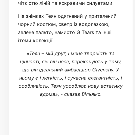
чіткістю ліній та яскравими силуетами.
На знімках Теян одягнений у приталений
чорний костюм, светр із водолазкою,
зелене пальто, намисто G Tears та інші
ітеми колекції.
«Теян – мій друг, і мене творчість та
цінності, які він несе, переконують у тому,
що він ідеальний амбасадор Givenchy. У
ньому є і легкість, і сучасна елегантність, і
особливість. Теян уособлює нову естетику
вдома», - сказав Вільямс.