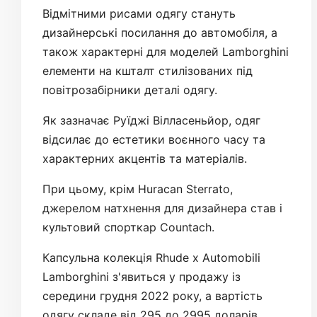
Відмітними рисами одягу стануть
дизайнерські посилання до автомобіля, а
також характерні для моделей Lamborghini
елементи на кшталт стилізованих під
повітрозабірники деталі одягу.
Як зазначає Руїджі Вілласеньйор, одяг
відсилає до естетики воєнного часу та
характерних акцентів та матеріалів.
При цьому, крім Huracan Sterrato,
джерелом натхнення для дизайнера став і
культовий спорткар Countach.
Капсульна колекція Rhude x Automobili
Lamborghini з'явиться у продажу із
середини грудня 2022 року, а вартість
одягу складе від 295 до 2995 доларів.