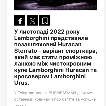
У листопаді 2022 року
Lamborghini представила
позашляховий Huracan
Sterrato – варіант спорткара,
який має стати проміжною
ланкою між чистокровним
купе Lamborghini Huracan та
кросовером Lamborghini
Urus.
У
Telegram-каналі
BUSINESSMAN ділиться
останніми новинами про багате та успішне
життя.