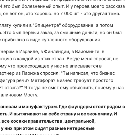
И это был болезненный опыт. И у героев моего рассказа
 он вот он, это хорошо. но 7 000 шт - это другая тема.
лату купили в "Эпицентре" оборудование, а потом
. Это был первый заказ, за смешные деньги, но он был
 с прибылью в виде купленного оборудования.
нерам в Израиле, в Финляндии, в Вайоминге, в
акцию в каждой из этих стран. Везде меня спросят, не
му что происходящее у нас не вписывается в
партнер из Парижа спросил: "Ты написал, что бизнес
о фигура речи? Метафора? Бизнес требует простого
т отвага?" Я тогда не смог ему объяснить, почему у нас
а Калиновом Мосту.
знесам и мануфактурам. Где фаундеры стоят рядом с
ть. И вытягивают на себе страну и ее экономику. И
 все косяки правительства, центральной,
ее у них при этом сидят разные интересные