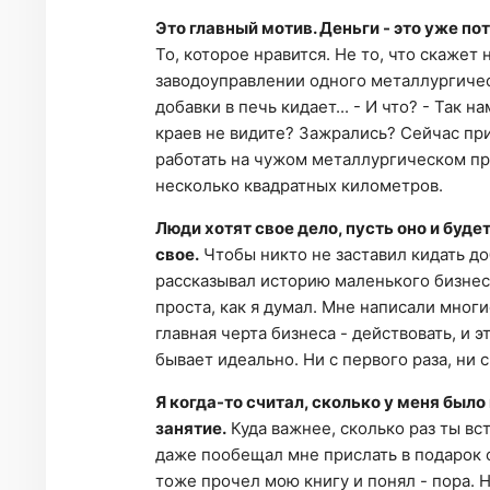
Это главный мотив. Деньги - это уже по
То, которое нравится. Не то, что скажет 
заводоуправлении одного металлургическ
добавки в печь кидает... - И что? - Так 
краев не видите? Зажрались? Сейчас пр
работать на чужом металлургическом пре
несколько квадратных километров.
Люди хотят свое дело, пусть оно и буде
свое.
Чтобы никто не заставил кидать до
рассказывал историю маленького бизнеса 
проста, как я думал. Мне написали многи
главная черта бизнеса - действовать, и э
бывает идеально. Ни с первого раза, ни
Я когда-то считал, сколько у меня был
занятие.
Куда важнее, сколько раз ты вс
даже пообещал мне прислать в подарок о
тоже прочел мою книгу и понял - пора. Но