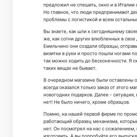
предложил не спешить, окно и в Италии о
Но главное, что люди предпринимают дей
проблемы с логистикой и всем остальны
Вы знаете, как шли к сегодняшнему свое
же, как сотни других влюбленных в свое 
Емильчино они создали образцы, отправи
визитки в руки и просто пошли ногами по
так можно ходить до бесконечности. Я ска
таких вещах не бывает.
В очередном магазине были оставлены оч
всегда оказался только заказ от этого м
новогодних подарков. Далее - ситуация, в
нет! Не было ничего, кроме образцов.
Помню, на нашей первой фирме по про
работающий образец механизма, который
нет. Он посмотрел на нас с сожалением, и
изготовить. А вы попробуйте его выпуска