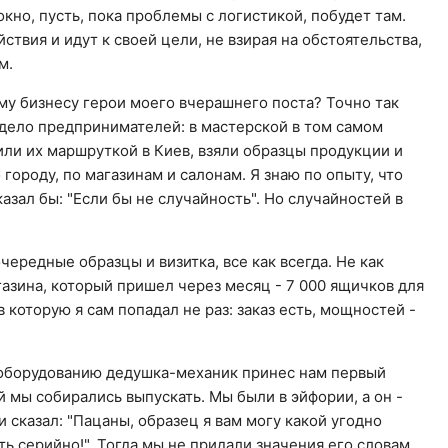
кно, пусть, пока проблемы с логистикой, побудет там.
ствия и идут к своей цели, не взирая на обстоятельства,
м.
му бизнесу герои моего вчерашнего поста? Точно так
дело предпринимателей: в мастерской в том самом
ли их маршруткой в Киев, взяли образцы продукции и
 городу, по магазинам и салонам. Я знаю по опыту, что
зал бы: "Если бы не случайность". Но случайностей в
ередные образцы и визитка, все как всегда. Не как
агазина, который пришел через месяц - 7 000 ящичков для
 которую я сам попадал не раз: заказ есть, мощностей -
моборудованию дедушка-механик принес нам первый
 мы собирались выпускать. Мы были в эйфории, а он -
 сказал: "Пацаны, образец я вам могу какой угодно
ть серийно!". Тогда мы не придали значения его словам.