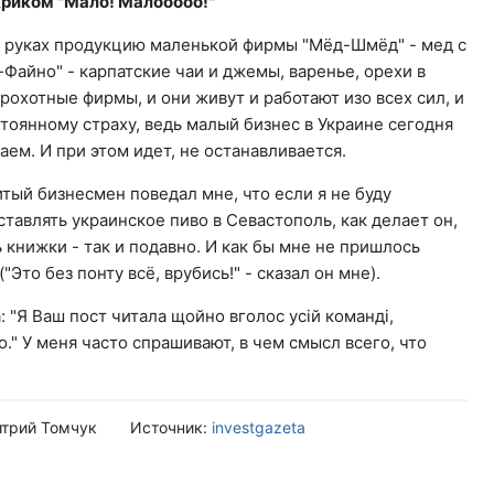
 криком "Мало! Малооооо!"
руках продукцию маленькой фирмы "Мёд-Шмёд" - мед с
-Файно" - карпатские чаи и джемы, варенье, орехи в
крохотные фирмы, и они живут и работают изо всех сил, и
тоянному страху, ведь малый бизнес в Украине сегодня
раем. И при этом идет, не останавливается.
тый бизнесмен поведал мне, что если я не буду
тавлять украинское пиво в Севастополь, как делает он,
ть книжки - так и подавно. И как бы мне не пришлось
Это без понту всё, врубись!" - сказал он мне).
 "Я Ваш пост читала щойно вголос усій команді,
ло." У меня часто спрашивают, в чем смысл всего, что
итрий Томчук
Источник:
investgazeta