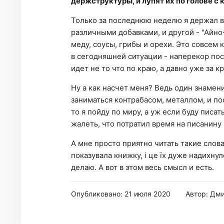
держструктуры, и лупят их по голове с
Только за последнюю неделю я держал в 
различными добавками, и другой - "Айно
меду, соусы, грибы и орехи. Это совсем 
в сегодняшней ситуации - наперекор пос
идет не то что по краю, а давно уже за к
Ну а как насчет меня? Ведь один знамени
заниматься контрабасом, металлом, и пос
то я пойду по миру, а уж если буду писа
жалеть, что потратил время на писанину ("
А мне просто приятно читать такие слова:
показувала книжку, і це їх дуже надихну
делаю. А вот в этом весь смысл и есть.
Опубликовано: 21 июля 2020
Автор: Дм