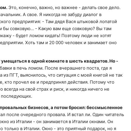
том.
Это, конечно, важно, но важнее - делать свое дело.
начальник. А свое. Я никогда не забуду диалог в
ого предприятия: - Там дядя Вася штыковой лопатой
нам бы совковую... - Какую вам еще совковую? Вы там
икажу - будет ломом кидать! Поэтому люди не хотят
дприятии. Хоть там и 20 000 человек и занимает оно
т умещаться в одной комнате в шесть квадратов. Но -
бавки в печь ломом. После вчерашнего поста, где я
из ПГТ, выяснилось, что ситуация с моей книгой не так
е, кто прочел ее и предпринял действия. Потому что
то всегда на свой страх и риск, и никогда ничего не
 с последующих.
о провальных бизнесов, а потом бросил: бессмысленное
тал после очередного провала. И встал ли. Один читатель
кно из Италии - он занимается в Италии окнами. Он
 только в Италии. Окно - это приятный подарок, но я