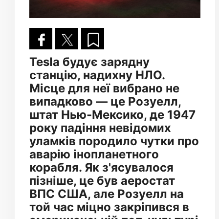
Tesla будує зарядну
станцію, надихну НЛО.
Місце для неї вибрано не
випадково — це Розуелл,
штат Нью-Мексико, де 1947
року падіння невідомих
уламків породило чутки про
аварію інопланетного
корабля. Як з'ясувалося
пізніше, це був аеростат
ВПС США, але Розуелл на
той час міцно закріпився в