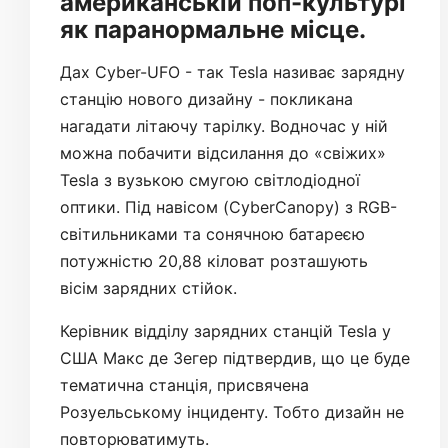
американській поп-культурі
як паранормальне місце.
Дах Cyber-UFO - так Tesla називає зарядну
станцію нового дизайну - покликана
нагадати літаючу тарілку. Водночас у ній
можна побачити відсилання до «свіжих»
Tesla з вузькою смугою світлодіодної
оптики. Під навісом (CyberCanopy) з RGB-
світильниками та сонячною батареєю
потужністю 20,88 кіловат розташують
вісім зарядних стійок.
Керівник відділу зарядних станцій Tesla у
США Макс де Зегер підтвердив, що це буде
тематична станція, присвячена
Розуельському інциденту. Тобто дизайн не
повторюватимуть.