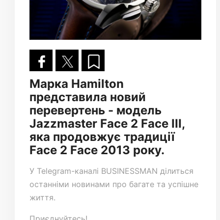
Марка Hamilton
представила новий
перевертень - модель
Jazzmaster Face 2 Face III,
яка продовжує традиції
Face 2 Face 2013 року.
У
Telegram-каналі
BUSINESSMAN ділиться
останніми новинами про багате та успішне
життя.
Приєднуйтесь!