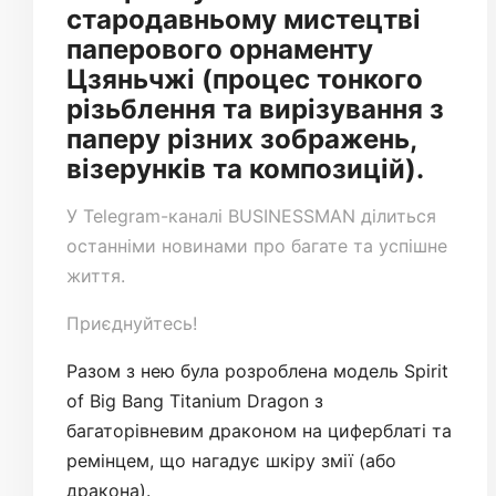
стародавньому мистецтві
паперового орнаменту
Цзяньчжі (процес тонкого
різьблення та вирізування з
паперу різних зображень,
візерунків та композицій).
У
Telegram-каналі
BUSINESSMAN ділиться
останніми новинами про багате та успішне
життя.
Приєднуйтесь!
Разом з нею була розроблена модель Spirit
of Big Bang Titanium Dragon з
багаторівневим драконом на циферблаті та
ремінцем, що нагадує шкіру змії (або
дракона).