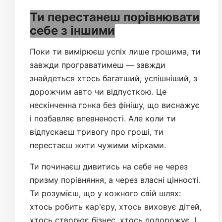
Ти перестанеш порівнювати
себе з іншими
Поки ти вимірюєш успіх лише грошима, ти
завжди програватимеш — завжди
знайдеться хтось багатший, успішніший, з
дорожчим авто чи відпусткою. Це
нескінченна гонка без фінішу, що виснажує
і позбавляє впевненості. Але коли ти
відпускаєш тривогу про гроші, ти
перестаєш жити чужими мірками.
Ти починаєш дивитись на себе не через
призму порівняння, а через власні цінності.
Ти розумієш, що у кожного свій шлях:
хтось робить кар'єру, хтось виховує дітей,
хтось створює бізнес, хтось подорожує. І