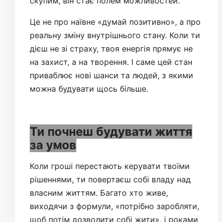
скупим, він стає полем можливостей.
Це не про наївне «думай позитивно», а про
реальну зміну внутрішнього стану. Коли ти
дієш не зі страху, твоя енергія прямує не
на захист, а на творення. І саме цей стан
приваблює нові шанси та людей, з якими
можна будувати щось більше.
Ти почнеш будувати життя
за умов
Коли гроші перестають керувати твоїми
рішеннями, ти повертаєш собі владу над
власним життям. Багато хто живе,
виходячи з формули, «потрібно заробляти,
щоб потім дозволити собі жити», і роками