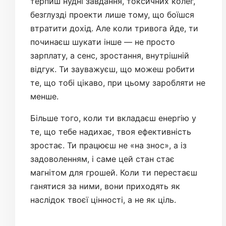
терпиш нудні завдання, токсичних колег,
безглузді проекти лише тому, що боїшся
втратити дохід. Але коли тривога йде, ти
починаєш шукати інше — не просто
зарплату, а сенс, зростання, внутрішній
відгук. Ти зауважуєш, що можеш робити
те, що тобі цікаво, при цьому заробляти не
менше.
Більше того, коли ти вкладаєш енергію у
те, що тебе надихає, твоя ефективність
зростає. Ти працюєш не «на знос», а із
задоволенням, і саме цей стан стає
магнітом для грошей. Коли ти перестаєш
ганятися за ними, вони приходять як
наслідок твоєї цінності, а не як ціль.