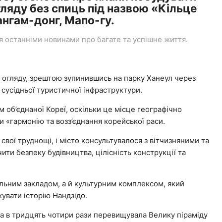
гляду без спиць під назвою «Кільце
ангам-донг, Мапо-гу.
останніми новинами про багате та успішне життя.
а огляду, зрештою зупинившись на парку Ханеул через
о сусідньої туристичної інфраструктури.
 об’єднаної Кореї, оскільки це місце географічно
и «гармонію та возз’єднання корейської раси.
вої труднощі, і місто консультувалося з вітчизняними та
и безпеку будівництва, цілісність конструкції та
льним закладом, а й культурним комплексом, який
увати історію Нандзідо.
а в тридцять чотири рази перевищувала Велику піраміду