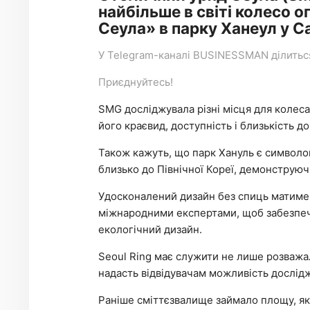
найбільше в світі колесо о
Сеула» в парку Ханеул у С
У
Telegram-каналі
BUSINESSMAN ділиться 
Приєднуйтесь!
SMG досліджувала різні місця для колес
його краєвид, доступність і близькість д
Також кажуть, що парк Хануль є символом
близько до Північної Кореї, демонструюч
Удосконалений дизайн без спиць матиме с
міжнародними експертами, щоб забезпечит
екологічний дизайн.
Seoul Ring має служити не лише розважа
надасть відвідувачам можливість дослідж
Раніше сміттєзвалище займало площу, як