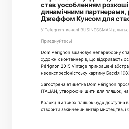
став уособленням розкоші.
динамічними партнерами, 
Джеффом Кунсом для створ
У
Telegram-каналі
BUSINESSMAN ділиться 
Приєднуйтесь!
Dom Pérignon вшановує непереборну сп
художніх контейнерів, що відкривають о
Pérignon 2015 Vintage прикрашені абстр
неоекспресіоністську картину Баскія 1983
Загострена етикетка Dom Pérignon просяк
ITALIAN, утворюючи щити для пляшок, на
Колекція з трьох пляшок буде доступна 
створити закінчений витвір мистецтва, і б