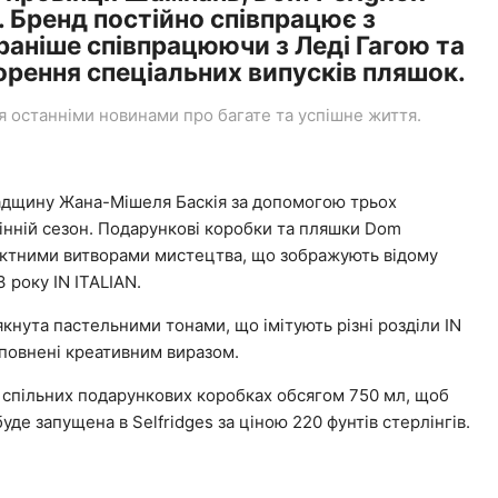
 Бренд постійно співпрацює з
раніше співпрацюючи з Леді Гагою та
ення спеціальних випусків пляшок.
останніми новинами про багате та успішне життя.
адщину Жана-Мішеля Баскія за допомогою трьох
сінній сезон. Подарункові коробки та пляшки Dom
актними витворами мистецтва, що зображують відому
 року IN ITALIAN.
нута пастельними тонами, що імітують різні розділи IN
повнені креативним виразом.
в спільних подарункових коробках обсягом 750 мл, щоб
уде запущена в Selfridges за ціною 220 фунтів стерлінгів.