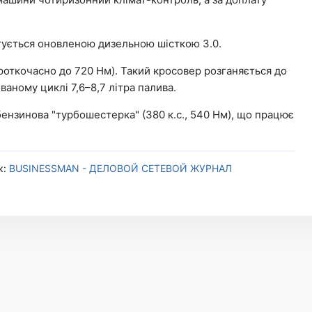
ується оновленою дизельною шісткою 3.0.
роткочасно до 720 Нм). Такий кросовер розганяється до
ованому циклі 7,6–8,7 літра палива.
 бензинова "турбошестерка" (380 к.с., 540 Нм), що працює
к:
BUSINESSMAN - ДЕЛОВОЙ СЕТЕВОЙ ЖУРНАЛ