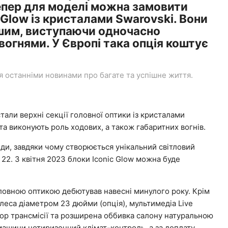
Тепер для моделі можна замовити
 Glow із кристалами Swarovski. Вони
шим, виступаючи одночасно
огнями. У Європі така опція коштує
останніми новинами про багате та успішне життя.
стали верхні секції головної оптики із кристалами
та виконують роль ходових, а також габаритних вогнів.
оди, завдяки чому створюється унікальний світловий
о 22. З квітня 2023 блоки Iconic Glow можна буде
ловною оптикою дебютував навесні минулого року. Крім
олеса діаметром 23 дюйми (опція), мультимедіа Live
ктор трансмісії та розширена оббивка салону натуральною
у машини чотиризонний клімат-контроль, а за доплату