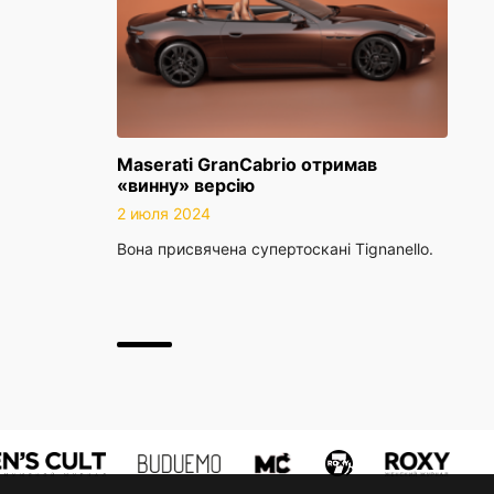
Maserati GranCabrio отримав
«винну» версію
2 июля 2024
Вона присвячена супертоскані Tignanello.