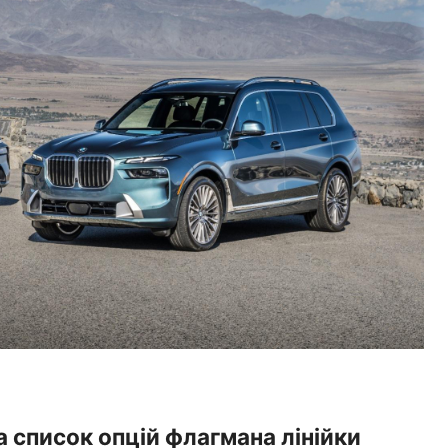
 список опцій флагмана лінійки