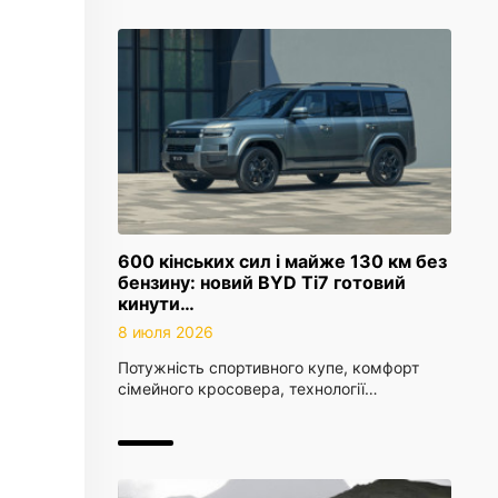
600 кінських сил і майже 130 км без
бензину: новий BYD Ti7 готовий
кинути…
8 июля 2026
Потужність спортивного купе, комфорт
сімейного кросовера, технології…