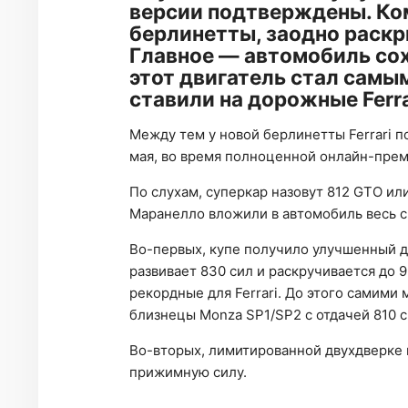
версии подтверждены. Ко
берлинетты, заодно раскр
Главное — автомобиль со
этот двигатель стал самы
ставили на дорожные Ferra
Между тем у новой берлинетты Ferrari п
мая, во время полноценной онлайн-пре
По слухам, суперкар назовут 812 GTO или
Маранелло вложили в автомобиль весь с
Во-первых, купе получило улучшенный дв
развивает 830 сил и раскручивается до 
рекордные для Ferrari. До этого сами
близнецы Monza SP1/SP2 с отдачей 810 с
Во-вторых, лимитированной двухдверке
прижимную силу.