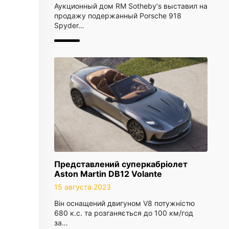
Аукционный дом RM Sothebyʼs выставил на
продажу подержанный Porsche 918
Spyder…
Представлений суперкабріолет
Aston Martin DB12 Volante
15 августа 2023
Він оснащений двигуном V8 потужністю
680 к.с. та розганяється до 100 км/год
за…