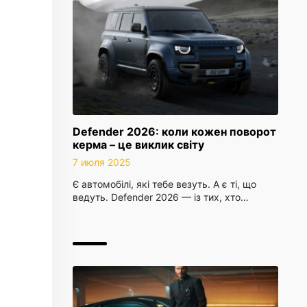
Defender 2026: коли кожен поворот
керма – це виклик світу
7 июля 2025
Є автомобілі, які тебе везуть. А є ті, що
ведуть. Defender 2026 — із тих, хто…