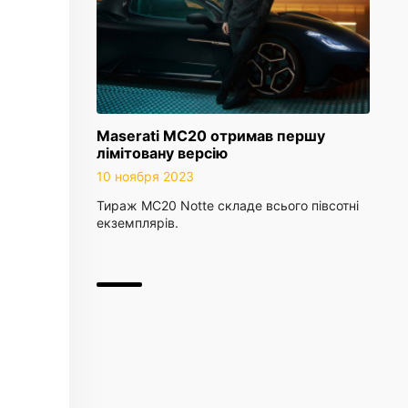
Maserati MC20 отримав першу
лімітовану версію
10 ноября 2023
Тираж MC20 Notte складе всього півсотні
екземплярів.