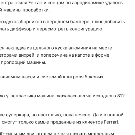
ентра стиля Ferrari и спецам по аэродинамике удалось
й машины проработки.
воздухозаборников в переднем бампере, плюс добавить
лать диффузор и пересмотреть конфигурацию
ся накладка из цельного куска алюминия на месте
аторами вихрей, и поперечина на капоте в форме
 пропорций машины.
авляемым шасси и системой контроля боковых
ю углепластика машина оказалась легче исходного 812
ке суперкара, но настолько, пока неясно. Да и в полной
 смогут только самые преданные из клиентов Ferrari.
800-сильным двигателем нельзя назвать медленным.