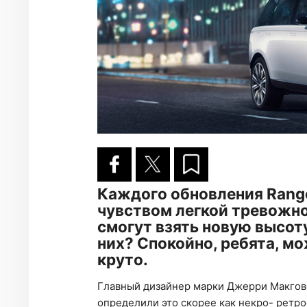
Каждого обновления Range
чувством легкой тревожнос
смогут взять новую высоту
них? Спокойно, ребята, м
круто.
Главный дизайнер марки Джерри Макгов
определили это скорее как некро- ретр