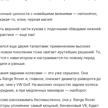
ионные ценности с новейшими веяниями — непонятно,
какая-то, елки, черная магия!
ть верхней части кузова с лодочными обводами нижней.
практике — еще как!
вился еще двумя талантами: применением высоких
 новом поколении тоже хватает крутейших решений. То,
тся с навигатором и настраивается по-новому перед
али и раньше.
вания задними колесами — это уже серьезно. Она
 Range Rover и, главное, снижает диаметр разворота до
е, чем у VW Golf. На высоких скоростях задние колеса
передние, а при медленных маневрах — наоборот.
сию рассказывать бессмысленно, она у Range Rover
моторы упомянем: самый мощный, бензиновый V8, будет