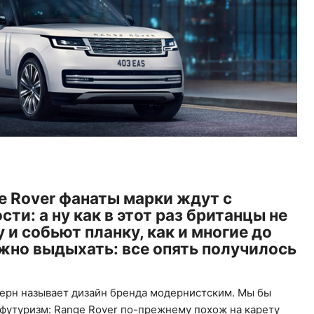
 Rover фанаты марки ждут с
ти: а ну как в этот раз британцы не
 и собьют планку, как и многие до
ожно выдыхать: все опять получилось
ерн называет дизайн бренда модернистским. Мы бы
офутуризм: Range Rover по-прежнему похож на карету