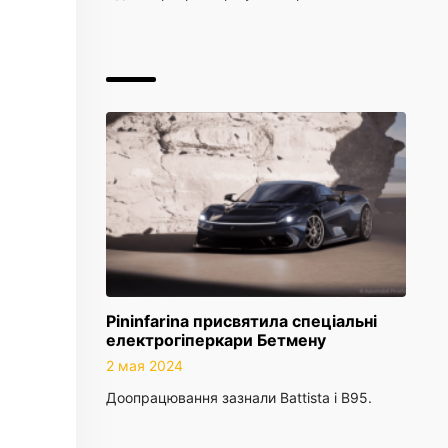
Pininfarina присвятила спеціальні
електрогіперкари Бетмену
2 мая 2024
Доопрацювання зазнали Battista і B95.