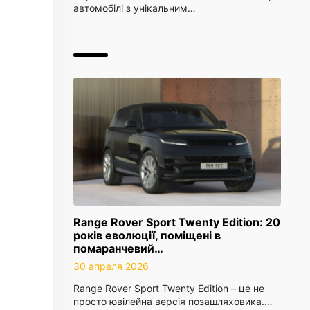
автомобілі з унікальним…
Range Rover Sport Twenty Edition: 20
років еволюції, поміщені в
помаранчевий…
30 апреля 2026
Range Rover Sport Twenty Edition – це не
просто ювілейна версія позашляховика.…