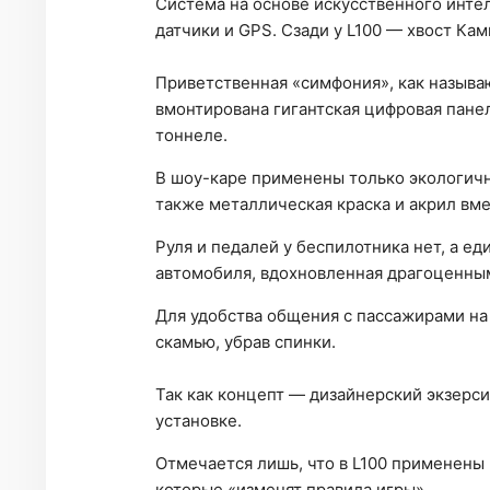
Система на основе искусственного инте
датчики и GPS. Сзади у L100 — хвост Ка
Приветственная «симфония», как называют
вмонтирована гигантская цифровая пане
тоннеле.
В шоу-каре применены только экологичн
также металлическая краска и акрил вме
Руля и педалей у беспилотника нет, а е
автомобиля, вдохновленная драгоценны
Для удобства общения с пассажирами на
скамью, убрав спинки.
Так как концепт — дизайнерский экзерси
установке.
Отмечается лишь, что в L100 применены
которые «изменят правила игры».