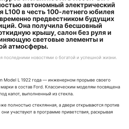
лностью автономный электрический
я L100 в честь 100-летнего юбилея
овременно предвестником будущих
диций. Она получила бесшовный
откидную крышу, салон без руля и
единяющую световые элементы и
бой атмосферы.
 последними новостями о богатой и успешной жизни.
ln Model L 1922 года — инженерном прорыве своего
марки в состав Ford. Классическим моделям посвящена
под капот, выполненный из стекла.
оже полностью стеклянная, а двери открываются против
 они участвуют в программе приветствия, раскрывая