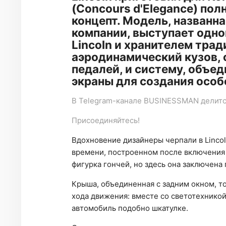
(Concours d'Elegance) по
концепт. Модель, названна
компании, выступает одн
Lincoln и хранителем тра
аэродинамический кузов, 
педалей, и систему, объ
экраны для создания осо
В
Telegram-канале
BUSINESSMAN делится
Присоединяйтесь!
Вдохновение дизайнеры черпали в Linco
времени, построенном после включения 
фигурка гончей, но здесь она заключена 
Крыша, объединенная с задним окном, т
хода движения: вместе со светотехникой
автомобиль подобно шкатулке.