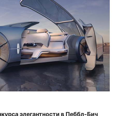
нкурса элегантности в Пеббл-Бич