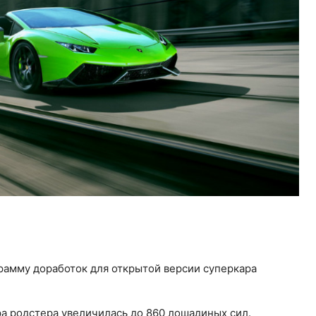
грамму доработок для открытой версии суперкара
ра родстера увеличилась до 860 лошадиных сил.