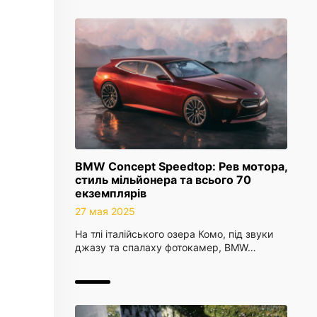
BMW Concept Speedtop: Рев мотора,
стиль мільйонера та всього 70
екземплярів
27 мая 2025
На тлі італійського озера Комо, під звуки
джазу та спалаху фотокамер, BMW…