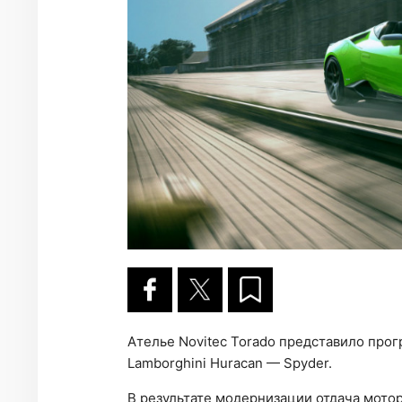
Ателье Novitec Torado представило про
Lamborghini Huracan — Spyder.
В результате модернизации отдача мото