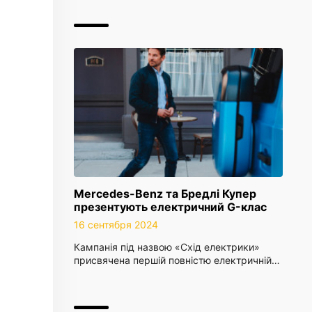
Mercedes-Benz та Бредлі Купер
презентують електричний G-клас
16 сентября 2024
Кампанія під назвою «Схід електрики»
присвячена першій повністю електричній…