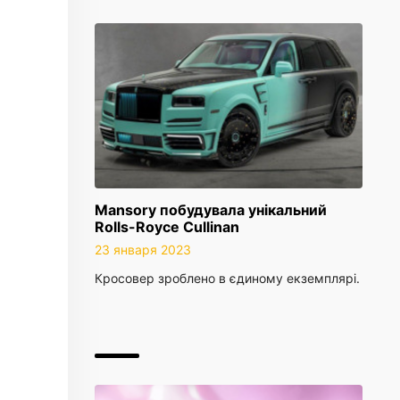
Mansory побудувала унікальний
Rolls-Royce Cullinan
23 января 2023
Кросовер зроблено в єдиному екземплярі.