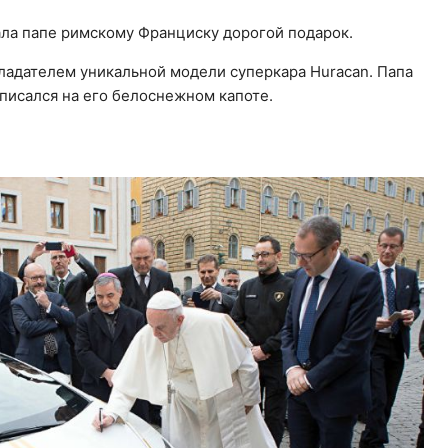
ала папе римскому Франциску дорогой подарок.
адателем уникальной модели суперкара Huracan. Папа
писался на его белоснежном капоте.