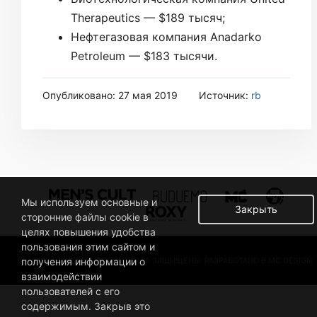
Therapeutics — $189 тысяч;
Нефтегазовая компания Anadarko
Petroleum — $183 тысячи.
Опубликовано: 27 мая 2019
Источник:
rb
Мы используем основные и
Закрыть
сторонние файлы cookie в
целях повышения удобства
пользования этим сайтом и
© 2019 BUSINESSMAN. ВСЕ ПРАВА ЗАЩИЩЕНЫ. РАЗРАБОТАНО В MC DESIGN.
получения информации о
взаимодействии
пользователей с его
содержимым. Закрыв это