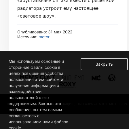
«хрустальная» оптика вместе с решеткой
радиатора устроит ему настоящее
«световое шоу».
Опубликовано: 31 мая 2022
Источник:
motor
Мы используем основные и
Закрыть
сторонние файлы cookie в
целях повышения удобства
пользования этим сайтом и
получения информации о
взаимодействии
пользователей с его
содержимым. Закрыв это
© 2019 BUSINESSMAN. ВСЕ ПРАВА ЗАЩИЩЕНЫ. РАЗРАБОТАНО В MC DESIGN.
сообщение, вы тем самым
соглашаетесь с
использованием нами файлов
cookie.