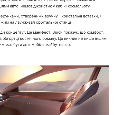
іями авто, немов джойстик у кабіні космольоту.
зерунками, створеними вручну, і кристальні вставки, і
ожим на лаунж-зал орбітальної станції.
ради концепту". Це маніфест: Buick показує, що комфорт,
 в обгортці космічного роману. Це виклик не лише іншим
им має бути автомобіль майбутнього.