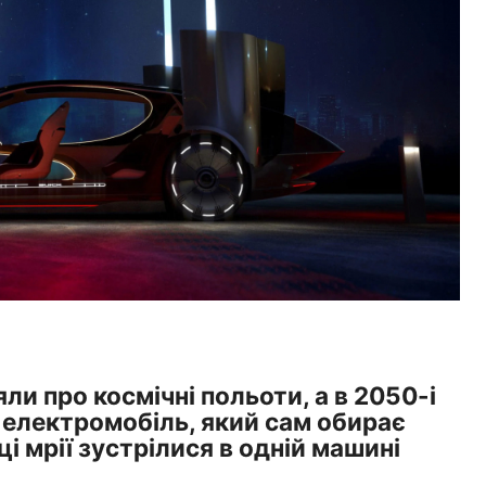
яли про космічні польоти, а в 2050-і
 електромобіль, який сам обирає
і мрії зустрілися в одній машині