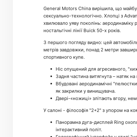
General Motors China вирішила, що майбу
сексуально-технологічно. Хлопці з Advan
хвилювало уяву поколінь: аеродинаміку ре
ностальгічні лінії Buick 50-х років.
З першого погляду видно: цей автомобіль
метрів завдовжки, понад 2 метри завшир
спортивного купе.
Ніс опущений для агресивного, "хиж
Задня частина витягнута – натяк на 
Вбудовані аеродинамічні "пелюстки
як закрилки у винищувача.
Двері-«ножиці» злітають вгору, не
У салоні - філософія "2+2" з упором на к
Панорамна дуга-дисплей Ring охоп
інтерактивний політ.
Голографічний інтерфейс у стилі "ч