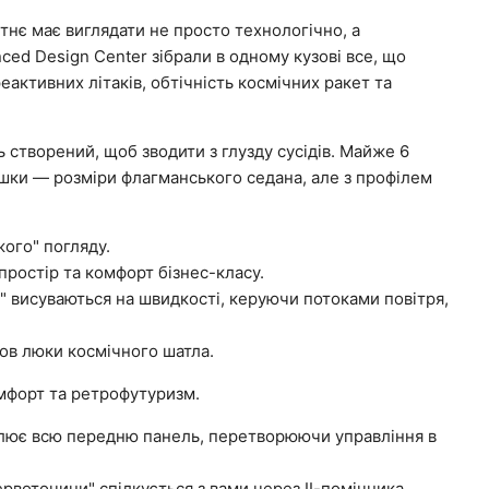
тнє має виглядати не просто технологічно, а
ced Design Center зібрали в одному кузові все, що
активних літаків, обтічність космічних ракет та
 створений, щоб зводити з глузду сусідів. Майже 6
шки — розміри флагманського седана, але з профілем
ого" погляду.
простір та комфорт бізнес-класу.
" висуваються на швидкості, керуючи потоками повітря,
мов люки космічного шатла.
омфорт та ретрофутуризм.
лює всю передню панель, перетворюючи управління в
ервоточини" спілкується з вами через ІІ-помічника.