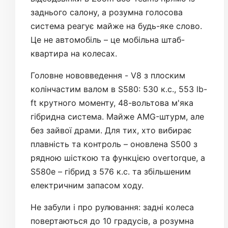
заднього салону, а розумна голосова
система реагує майже на будь-яке слово.
Це не автомобіль – це мобільна штаб-
квартира на колесах.
Головне нововведення - V8 з плоским
колінчастим валом в S580: 530 к.с., 553 lb-
ft крутного моменту, 48-вольтова м'яка
гібридна система. Майже AMG-штурм, але
без зайвої драми. Для тих, хто вибирає
плавність та контроль – оновлена ​​S500 з
рядною шісткою та функцією overtorque, а
S580e – гібрид з 576 к.с. та збільшеним
електричним запасом ходу.
Не забули і про рулювання: задні колеса
повертаються до 10 градусів, а розумна