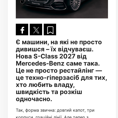
Є машини, на які не просто
дивишся – їх відчуваєш.
Нова S-Class 2027 від
Mercedes-Benz саме така.
Це не просто рестайлінг —
це техно-гіперзасіб для тих,
хто любить владу,
швидкість та розкіш
одночасно.
Так, форма звична: довгий капот, три
корпуси, граційні лінії. Але тепер з