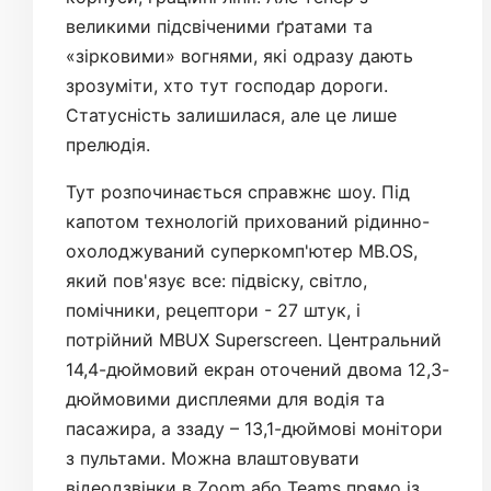
великими підсвіченими ґратами та
«зірковими» вогнями, які одразу дають
зрозуміти, хто тут господар дороги.
Статусність залишилася, але це лише
прелюдія.
Тут розпочинається справжнє шоу. Під
капотом технологій прихований рідинно-
охолоджуваний суперкомп'ютер MB.OS,
який пов'язує все: підвіску, світло,
помічники, рецептори - 27 штук, і
потрійний MBUX Superscreen. Центральний
14,4-дюймовий екран оточений двома 12,3-
дюймовими дисплеями для водія та
пасажира, а ззаду – 13,1-дюймові монітори
з пультами. Можна влаштовувати
відеодзвінки в Zoom або Teams прямо із