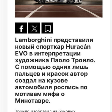
Lamborghini представили
новый спорткар Huracán
EVO в интерпретации
художника Паоло Троило.
С помощью одних лишь
пальцев и красок автор
создал на кузове
автомобиля роспись по
мотивам мифа о
Минотавре.
Троило изобразил на боковых