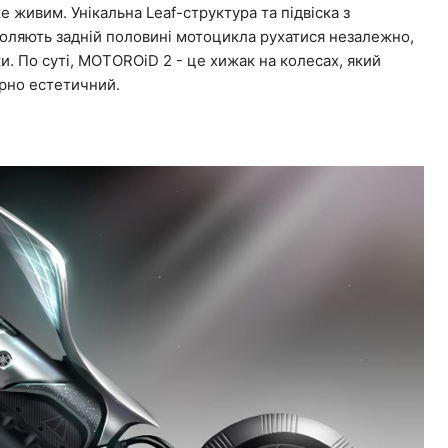
 живим. Унікальна Leaf-структура та підвіска з
ляють задній половині мотоцикла рухатися незалежно,
и. По суті, MOTOROiD 2 - це хижак на колесах, який
рно естетичний.