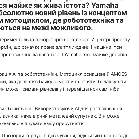
ися майже як жива істота? Yamaha
бсолютно новий рівень із концептом
 мотоциклом, де робототехніка та
аються на межі можливого.
периментальна лабораторія на колесах. У центрі проекту
термін, що означає повне злиття людини і машини, той
к продовження вашого тіла. І Yamaha вже майже досягла
рація AI та робототехніки. Мотоцикл оснащений AMCES -
и, яка дозволяє байку самостійно стояти, балансувати
 він може тримати рівновагу і переміщатися сам, ніби
айк бачить вас. Використовуючи AI для розпізнавання
власника, наче вірний металевий супутник. Він може
буквально відчувати вашу присутність.
Прозорий корпус, підсвічування, відкритий шасі та заднє