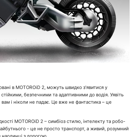
совані в MOTOROiD 2, можуть швидко з'явитися у
 стійкими, безпечними та адаптивними до водія. Уявіть
 вам і ніколи не падає. Це вже не фантастика – це
идкості MOTOROiD 2 – симбіоз стилю, інтелекту та робо-
айбутнього - це не просто транспорт, а живий, розумний
и наодинці з дорогою.