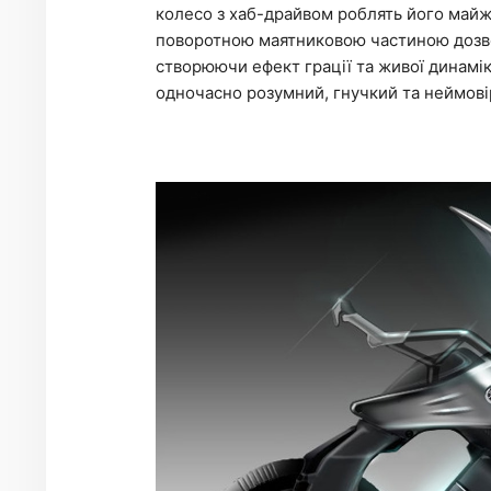
колесо з хаб-драйвом роблять його майже
поворотною маятниковою частиною дозво
створюючи ефект грації та живої динамік
одночасно розумний, гнучкий та неймові