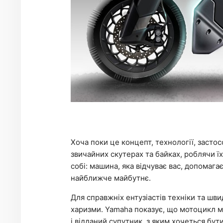
Хоча поки це концепт, технології, засто
звичайних скутерах та байках, роблячи їх
собі: машина, яка відчуває вас, допомагає
найближче майбутнє.
Для справжніх ентузіастів техніки та шв
харизми. Yamaha показує, що мотоцикл м
і відданий супутник, з яким хочеться бут