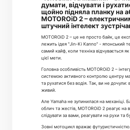
думати, відчувати і рухат
щойно підняла планку на а
MOTOROiD 2 – електричним
штучний інтелект зустріч
MOTOROiD 2 – це не просто байк, це екс
лежить ідея "Jin-Ki Kanno" - японський 
самий кайф, коли техніка відчувається я
цієї мети.
Головна особливість MOTOROiD 2 – інтег
системою активного контролю центру мас
та рухатися без водія. Так, ви не дочули:
живий.
Але Yamaha не зупинилася на механіці. Б
облич та жестів, MOTOROiD 2 реагує на 
слідувати за вами, реагувати на рухи та 
Зовні мотоцикл вражає футуристичністю. 