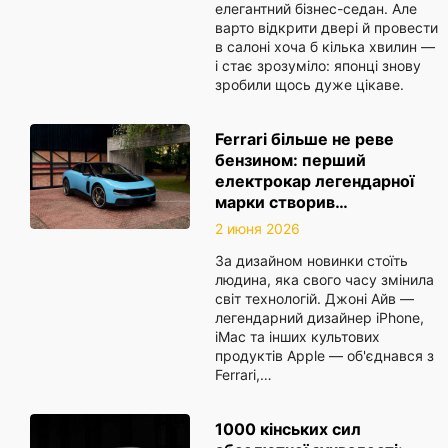
елегантний бізнес-седан. Але
варто відкрити двері й провести
в салоні хоча б кілька хвилин —
і стає зрозуміло: японці знову
зробили щось дуже цікаве.
Ferrari більше не реве
бензином: перший
електрокар легендарної
марки створив…
2 июня 2026
За дизайном новинки стоїть
людина, яка свого часу змінила
світ технологій. Джоні Айв —
легендарний дизайнер iPhone,
iMac та інших культових
продуктів Apple — об'єднався з
Ferrari,…
1000 кінських сил