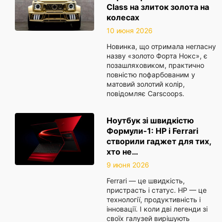
Class на злиток золота на
колесах
10 июня 2026
Новинка, що отримала негласну
назву «золото Форта Нокс», є
позашляховиком, практично
повністю пофарбованим у
матовий золотий колір,
повідомляє Carscoops.
Ноутбук зі швидкістю
Формули-1: HP і Ferrari
створили гаджет для тих,
хто не…
9 июня 2026
Ferrari — це швидкість,
пристрасть і статус. HP — це
технології, продуктивність і
інновації. І коли дві легенди зі
своїх галузей вирішують