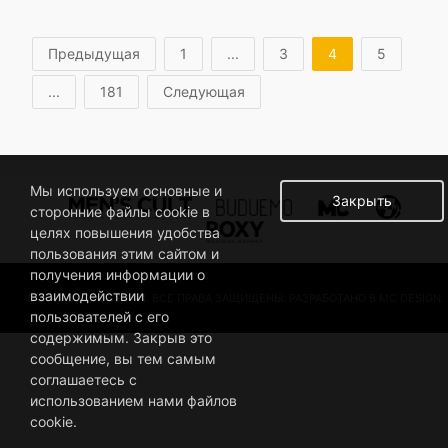
Предыдущая
1
...
3
4
5
...
181
Следующая
Мы используем основные и
Закрыть
сторонние файлы cookie в
целях повышения удобства
пользования этим сайтом и
получения информации о
взаимодействии
© 2019 BUSINESSMAN. ВСЕ ПРАВА ЗАЩИЩЕНЫ. РАЗРАБОТАНО В MC DESIGN.
пользователей с его
содержимым. Закрыв это
сообщение, вы тем самым
соглашаетесь с
использованием нами файлов
cookie.