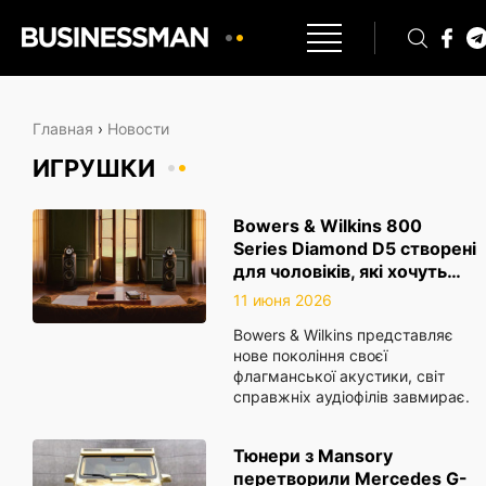
Главная
›
Новости
ИГРУШКИ
Bowers & Wilkins 800
Series Diamond D5 створені
для чоловіків, які хочуть…
11 июня 2026
Bowers & Wilkins представляє
нове покоління своєї
флагманської акустики, світ
справжніх аудіофілів завмирає.
Тюнери з Mansory
перетворили Mercedes G-