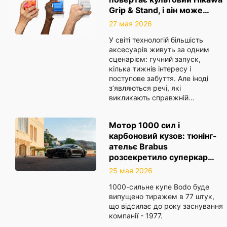
Grip & Stand, і він може…
27 мая 2026
У світі технологій більшість
аксесуарів живуть за одним
сценарієм: гучний запуск,
кілька тижнів інтересу і
поступове забуття. Але іноді
з’являються речі, які
викликають справжній…
Мотор 1000 сил і
карбоновий кузов: тюнінг-
ательє Brabus
розсекретило суперкар…
25 мая 2026
1000-сильне купе Bodo буде
випущено тиражем в 77 штук,
що відсилає до року заснування
компанії - 1977.