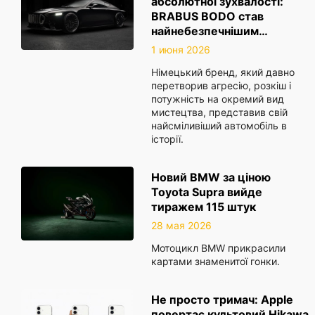
абсолютної зухвалості:
BRABUS BODO став
найнебезпечнішим…
1 июня 2026
Німецький бренд, який давно
перетворив агресію, розкіш і
потужність на окремий вид
мистецтва, представив свій
найсміливіший автомобіль в
історії.
Новий BMW за ціною
Toyota Supra вийде
тиражем 115 штук
28 мая 2026
Мотоцикл BMW прикрасили
картами знаменитої гонки.
Не просто тримач: Apple
повертає культовий Hikawa